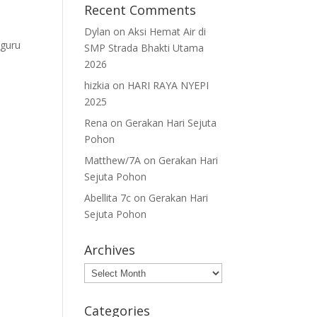
Recent Comments
Dylan
on
Aksi Hemat Air di
 guru
SMP Strada Bhakti Utama
2026
hizkia
on
HARI RAYA NYEPI
2025
Rena
on
Gerakan Hari Sejuta
Pohon
Matthew/7A
on
Gerakan Hari
Sejuta Pohon
Abellita 7c
on
Gerakan Hari
Sejuta Pohon
Archives
Archives
Categories