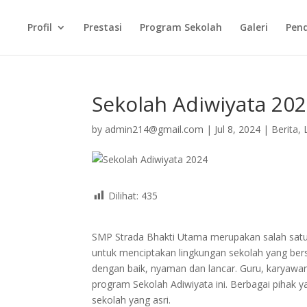
Profil
Prestasi
Program Sekolah
Galeri
Pen
Sekolah Adiwiyata 20
by
admin214@gmail.com
|
Jul 8, 2024
|
Berita
,
Dilihat:
435
SMP Strada Bhakti Utama merupakan salah satu
untuk menciptakan lingkungan sekolah yang bersi
dengan baik, nyaman dan lancar. Guru, karyawan
program Sekolah Adiwiyata ini. Berbagai pihak y
sekolah yang asri.