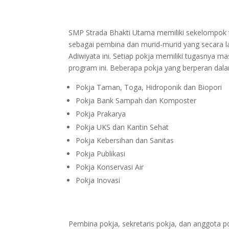
SMP Strada Bhakti Utama memiliki sekelompok tim
sebagai pembina dan murid-murid yang secara 
Adiwiyata ini. Setiap pokja memiliki tugasnya 
program ini. Beberapa pokja yang berperan dalam
Pokja Taman, Toga, Hidroponik dan Biopori
Pokja Bank Sampah dan Komposter
Pokja Prakarya
Pokja UKS dan Kantin Sehat
Pokja Kebersihan dan Sanitas
Pokja Publikasi
Pokja Konservasi Air
Pokja Inovasi
Pembina pokja, sekretaris pokja, dan anggota 