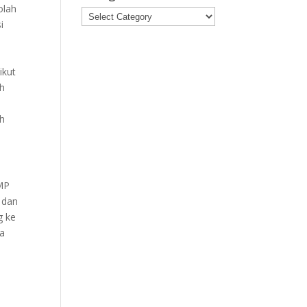
olah
Categories
i
ikut
ah
ah
SMP
 dan
g ke
ta