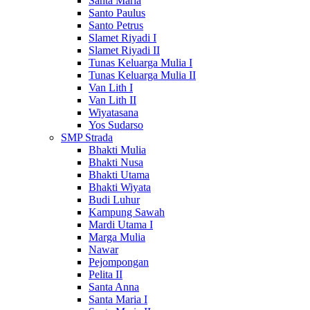
Santa Maria
Santo Paulus
Santo Petrus
Slamet Riyadi I
Slamet Riyadi II
Tunas Keluarga Mulia I
Tunas Keluarga Mulia II
Van Lith I
Van Lith II
Wiyatasana
Yos Sudarso
SMP Strada
Bhakti Mulia
Bhakti Nusa
Bhakti Utama
Bhakti Wiyata
Budi Luhur
Kampung Sawah
Mardi Utama I
Marga Mulia
Nawar
Pejompongan
Pelita II
Santa Anna
Santa Maria I