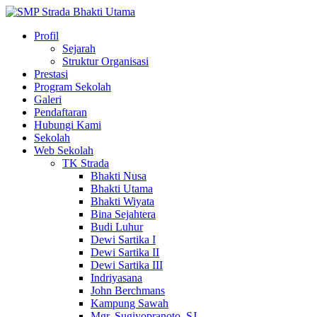
Profil
Sejarah
Struktur Organisasi
Prestasi
Program Sekolah
Galeri
Pendaftaran
Hubungi Kami
Sekolah
Web Sekolah
TK Strada
Bhakti Nusa
Bhakti Utama
Bhakti Wiyata
Bina Sejahtera
Budi Luhur
Dewi Sartika I
Dewi Sartika II
Dewi Sartika III
Indriyasana
John Berchmans
Kampung Sawah
Mgr. Sugiyopranoto, SJ