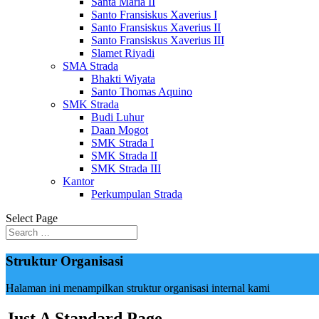
Santa Maria II
Santo Fransiskus Xaverius I
Santo Fransiskus Xaverius II
Santo Fransiskus Xaverius III
Slamet Riyadi
SMA Strada
Bhakti Wiyata
Santo Thomas Aquino
SMK Strada
Budi Luhur
Daan Mogot
SMK Strada I
SMK Strada II
SMK Strada III
Kantor
Perkumpulan Strada
Select Page
Struktur Organisasi
Halaman ini menampilkan struktur organisasi internal kami
Just A Standard Page