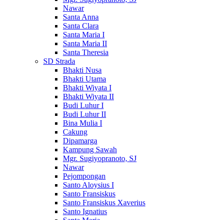
Nawar
Santa Anna
Santa Clara
Santa Maria I
Santa Maria II
Santa Theresia
SD Strada
Bhakti Nusa
Bhakti Utama
Bhakti Wiyata I
Bhakti Wiyata II
Budi Luhur I
Budi Luhur II
Bina Mulia I
Cakung
Dipamarga
Kampung Sawah
Mgr. Sugiyopranoto, SJ
Nawar
Pejompongan
Santo Aloysius I
Santo Fransiskus
Santo Fransiskus Xaverius
Santo Ignatius