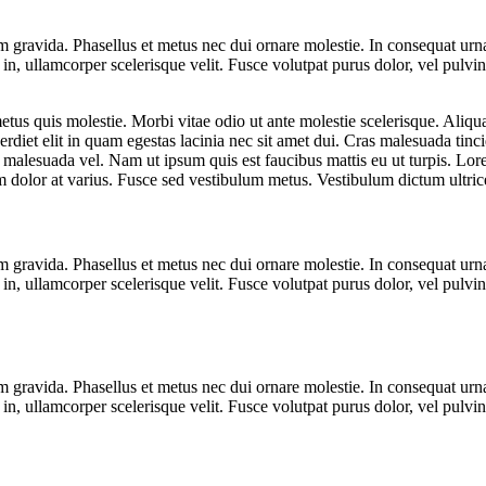
gravida. Phasellus et metus nec dui ornare molestie. In consequat urna 
l in, ullamcorper scelerisque velit. Fusce volutpat purus dolor, vel pulv
 metus quis molestie. Morbi vitae odio ut ante molestie scelerisque. Ali
diet elit in quam egestas lacinia nec sit amet dui. Cras malesuada tinci
nisi malesuada vel. Nam ut ipsum quis est faucibus mattis eu ut turpis. L
tum dolor at varius. Fusce sed vestibulum metus. Vestibulum dictum ultri
gravida. Phasellus et metus nec dui ornare molestie. In consequat urna 
l in, ullamcorper scelerisque velit. Fusce volutpat purus dolor, vel pulv
gravida. Phasellus et metus nec dui ornare molestie. In consequat urna 
l in, ullamcorper scelerisque velit. Fusce volutpat purus dolor, vel pulv