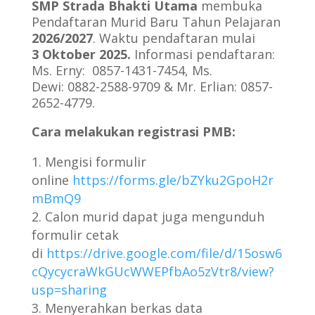
SMP Strada Bhakti Utama
membuka
Pendaftaran Murid Baru Tahun Pelajaran
2026/2027
. Waktu pendaftaran mulai
3 Oktober 2025.
Informasi pendaftaran:
Ms. Erny:
0857-1431-7454, Ms.
Dewi: 0882-2588-9709 & Mr. Erlian: 0857-
2652-4779.
Cara melakukan registrasi PMB:
Mengisi formulir
online
https://forms.gle/bZYku2GpoH2r
mBmQ9
Calon murid dapat juga mengunduh
formulir cetak
di
https://drive.google.com/file/d/15osw6
cQycycraWkGUcWWEPfbAo5zVtr8/view?
usp=sharing
Menyerahkan berkas data