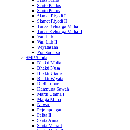
Santa Maria
Santo Paulus
Santo Petrus
Slamet Riyadi I
Slamet Riyadi II
Tunas Keluarga Mulia I
Tunas Keluarga Mulia II
Van Lith I
Van Lith II
Wiyatasana
Yos Sudarso
SMP Strada
Bhakti Mulia
Bhakti Nusa
Bhakti Utama
Bhakti Wiyata
Budi Luhur
Kampung Sawah
Mardi Utama I
Marga Mulia
Nawar
Pejompongan
Pelita II
Santa Anna
Santa Maria I