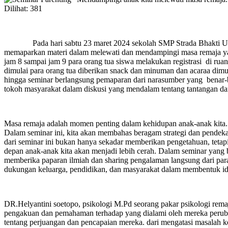
Dilihat:
381
Pada hari sabtu 23 maret 2024 sekolah SMP Strada Bhakti Utama
memaparkan materi dalam melewati dan mendampingi masa remaja yaitu
jam 8 sampai jam 9 para orang tua siswa melakukan registrasi di rua
dimulai para orang tua diberikan snack dan minuman dan acaraa dim
hingga seminar berlangsung pemaparan dari narasumber yang benar-ben
tokoh masyarakat dalam diskusi yang mendalam tentang tantangan dan
Masa remaja adalah momen penting dalam kehidupan anak-anak kita. I
Dalam seminar ini, kita akan membahas beragam strategi dan pende
dari seminar ini bukan hanya sekadar memberikan pengetahuan, tetap
depan anak-anak kita akan menjadi lebih cerah. Dalam seminar yang
memberika paparan ilmiah dan sharing pengalaman langsung dari par
dukungan keluarga, pendidikan, dan masyarakat dalam membentuk ide
DR.Helyantini soetopo, psikologi M.Pd seorang pakar psikologi re
pengakuan dan pemahaman terhadap yang dialami oleh mereka perubahan
tentang perjuangan dan pencapaian mereka. dari mengatasi masalah 