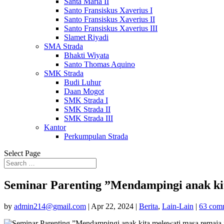
Santa Maria II
Santo Fransiskus Xaverius I
Santo Fransiskus Xaverius II
Santo Fransiskus Xaverius III
Slamet Riyadi
SMA Strada
Bhakti Wiyata
Santo Thomas Aquino
SMK Strada
Budi Luhur
Daan Mogot
SMK Strada I
SMK Strada II
SMK Strada III
Kantor
Perkumpulan Strada
Select Page
Seminar Parenting ”Mendampingi anak ki
by
admin214@gmail.com
|
Apr 22, 2024
|
Berita
,
Lain-Lain
|
63 com