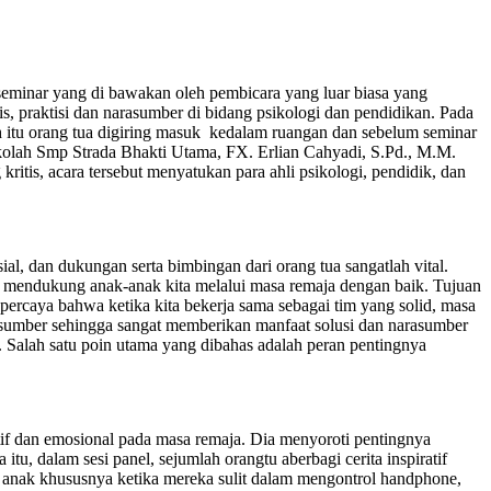
nar yang di bawakan oleh pembicara yang luar biasa yang
, praktisi dan narasumber di bidang psikologi dan pendidikan. Pada
lah itu orang tua digiring masuk kedalam ruangan dan sebelum seminar
ekolah Smp Strada Bhakti Utama, FX. Erlian Cahyadi, S.Pd., M.M.
tis, acara tersebut menyatukan para ahli psikologi, pendidik, dan
l, dan dukungan serta bimbingan dari orang tua sangatlah vital.
 mendukung anak-anak kita melalui masa remaja dengan baik. Tujuan
ercaya bahwa ketika kita bekerja sama sebagai tim yang solid, masa
asumber sehingga sangat memberikan manfaat solusi dan narasumber
 Salah satu poin utama yang dibahas adalah peran pentingnya
f dan emosional pada masa remaja. Dia menyoroti pentingnya
, dalam sesi panel, sejumlah orangtu aberbagi cerita inspiratif
 anak khususnya ketika mereka sulit dalam mengontrol handphone,