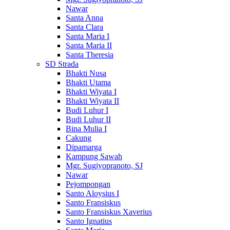
Nawar
Santa Anna
Santa Clara
Santa Maria I
Santa Maria II
Santa Theresia
SD Strada
Bhakti Nusa
Bhakti Utama
Bhakti Wiyata I
Bhakti Wiyata II
Budi Luhur I
Budi Luhur II
Bina Mulia I
Cakung
Dipamarga
Kampung Sawah
Mgr. Sugiyopranoto, SJ
Nawar
Pejompongan
Santo Aloysius I
Santo Fransiskus
Santo Fransiskus Xaverius
Santo Ignatius