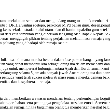
 melakukan seminar dan mengundang orang tua untuk menhadiri semi
 : DR.Helyantini soetopo, psikologi M.Pd beliau guru, dosen,penulis
ng kelas sekolah strada bhakti utama dan di bantu bapak/ibu guru sete
ulai dari kata sambutan yang diberikan langsung oleh Bapak Kepala S
ar menggugah pikiran tentang perjalanan melalui masa remaja yang kri
 peluang yang dihadapi oleh remaja saat ini.
nilah saat di mana mereka berada dalam fase perkembangan yang krusia
katan yang dapat membantu kita sebagai orang tua dalam memahami dan
i juga untuk mempererat hubungan antara Ayah dan Ibu di rumah kami p
 berlangsung selama 5 jam ada banyak jawab Antara orang tua dan nar
a pemuda yang telah sukses melewati masa remaja mereka dengan baik.
ntitas dan kesejahteraan remaja.
maja dari memberikan wawasan mendalam tentang perkembangan kogniti
-perubahan serta pentingnya pengelolaa stres dan emosi. Sementara itu
kenakalan remaja hingga bagaimana orang tua memberikan nasehat bagi