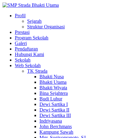
Profil
Sejarah
Struktur Organisasi
Prestasi
Program Sekolah
Galeri
Pendaftaran
Hubungi Kami
Sekolah
Web Sekolah
TK Strada
Bhakti Nusa
Bhakti Utama
Bhakti Wiyata
Bina Sejahtera
Budi Luhur
Dewi Sartika I
Dewi Sartika II
Dewi Sartika III
Indriyasana
John Berchmans
Kampung Sawah
Mgr. Sugiyopranoto, SJ