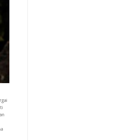
rgai
ti
gan
ma