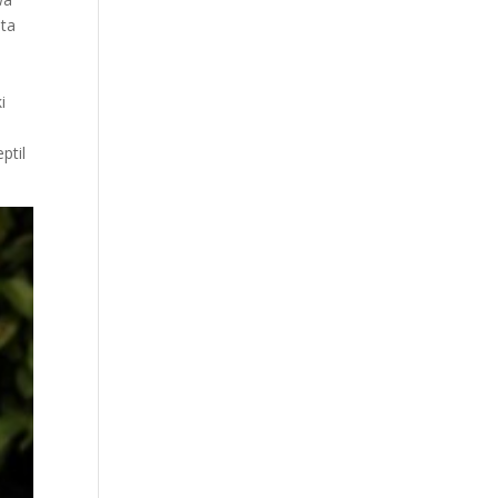
ata
i
i
ptil