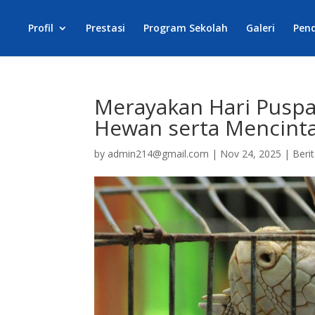
Profil
Prestasi
Program Sekolah
Galeri
Pen
Merayakan Hari Pusp
Hewan serta Mencint
by
admin214@gmail.com
|
Nov 24, 2025
|
Beri