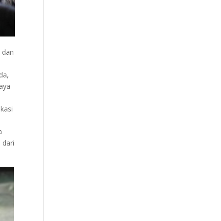
n dan
da,
paya
kasi
a
 dari