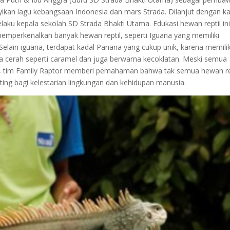
ikan lagu kebangsaan Indonesia dan mars Strada. Dilanjut dengan k
aku kepala sekolah SD Strada Bhakti Utama. Edukasi hewan reptil in
memperkenalkan banyak hewan reptil, seperti Iguana yang memiliki
 Selain iguana, terdapat kadal Panana yang cukup unik, karena memilik
rna cerah seperti caramel dan juga berwarna kecoklatan. Meski semua
, tim Family Raptor memberi pemahaman bahwa tak semua hewan re
ing bagi kelestarian lingkungan dan kehidupan manusia.