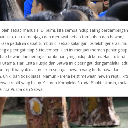
gi oleh setiap manusia. Di bumi, kita semua hidup saling berdampinga
 manusia, untuk menjaga dan merawat setiap tumbuhan dan hewan,
 rasa peduli ini dapat tumbuh di setiap kalangan, terlebih generasi mu
ng diperingati tiap 5 November. Hari ini menjadi momen penting su
tiap hewan dan berbagai tumbuhan yang hidup di bumi. Hari ini turut
Utama. Hari Cinta Puspa dan Satwa ini diperingati dengamelalui edu
an reptil banyak diasumsikan sebagai hewan yang berbahaya dan
ik, dan tidak biasa. Namun karena keistimewaan hewan reptil, kit
wan reptil yang hidup. Seluruh Kompleks Strada Bhakti Utama, mulai
 Cinta Puspa dan Satwa.