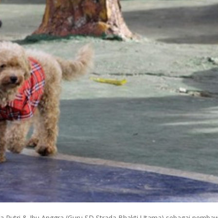
a Putri & Ibu Anggra (Guru SD Strada Bhakti Utama) sebagai pemba