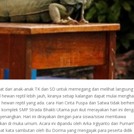
gat dari anak-anak TK dan SD untuk memegang dan melihat langsung
ewan reptil lebih jauh, kiranya setiap kalangan dapat mulai mengha
hewan reptil yang ada. cara Hari Cinta Puspa dan Satwa tidak berhen
r komplek SMP Strada Bhakti Utama pun ikut merayakan hari ini den
yenangkan. Hari ini dirayakan dengan para siswa/siswi membawa
kan di muka umum. Acara ini dipandu oleh Arka Irgiyanto dan Purna
apat kata sambutan oleh Bu Dorma yang mengajak para peserta didik