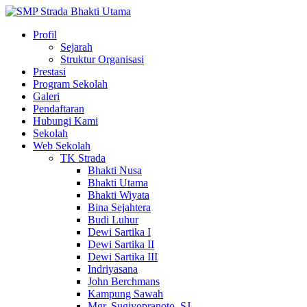
Profil
Sejarah
Struktur Organisasi
Prestasi
Program Sekolah
Galeri
Pendaftaran
Hubungi Kami
Sekolah
Web Sekolah
TK Strada
Bhakti Nusa
Bhakti Utama
Bhakti Wiyata
Bina Sejahtera
Budi Luhur
Dewi Sartika I
Dewi Sartika II
Dewi Sartika III
Indriyasana
John Berchmans
Kampung Sawah
Mgr. Sugiyopranoto, SJ