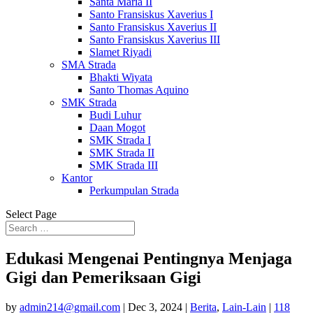
Santa Maria II
Santo Fransiskus Xaverius I
Santo Fransiskus Xaverius II
Santo Fransiskus Xaverius III
Slamet Riyadi
SMA Strada
Bhakti Wiyata
Santo Thomas Aquino
SMK Strada
Budi Luhur
Daan Mogot
SMK Strada I
SMK Strada II
SMK Strada III
Kantor
Perkumpulan Strada
Select Page
Edukasi Mengenai Pentingnya Menjaga
Gigi dan Pemeriksaan Gigi
by
admin214@gmail.com
|
Dec 3, 2024
|
Berita
,
Lain-Lain
|
118