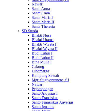
Nawar
Santa Anna
Santa Clara
Santa Maria I
Santa Maria II
Santa Theresia
SD Strada
Bhakti Nusa
Bhakti Utama
Bhakti Wiyata I
Bhakti Wiyata II
Budi Luhur I
Budi Luhur II
Bina Mulia I
Cakung
Dipamarga
Kampung Sawah
Mgr. Sugiyopranoto, SJ
Nawar
Pejompongan
Santo Aloysius I
Santo Fransiskus
Santo Fransiskus Xaverius
Santo Ignatius