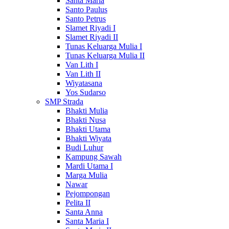
Santa Maria
Santo Paulus
Santo Petrus
Slamet Riyadi I
Slamet Riyadi II
Tunas Keluarga Mulia I
Tunas Keluarga Mulia II
Van Lith I
Van Lith II
Wiyatasana
Yos Sudarso
SMP Strada
Bhakti Mulia
Bhakti Nusa
Bhakti Utama
Bhakti Wiyata
Budi Luhur
Kampung Sawah
Mardi Utama I
Marga Mulia
Nawar
Pejompongan
Pelita II
Santa Anna
Santa Maria I