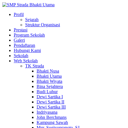
Profil
Sejarah
Struktur Organisasi
Prestasi
Program Sekolah
Galeri
Pendaftaran
Hubungi Kami
Sekolah
Web Sekolah
TK Strada
Bhakti Nusa
Bhakti Utama
Bhakti Wiyata
Bina Sejahtera
Budi Luhur
Dewi Sartika I
Dewi Sartika II
Dewi Sartika III
Indriyasana
John Berchmans
Kampung Sawah
Mgr. Sugiyopranoto, SJ