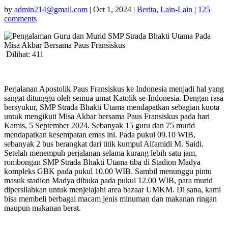
by
admin214@gmail.com
|
Oct 1, 2024
|
Berita
,
Lain-Lain
|
125
comments
Dilihat:
411
Perjalanan Apostolik Paus Fransiskus ke Indonesia menjadi hal yang
sangat ditunggu oleh semua umat Katolik se-Indonesia. Dengan rasa
bersyukur, SMP Strada Bhakti Utama mendapatkan sebagian kuota
untuk mengikuti Misa Akbar bersama Paus Fransiskus pada hari
Kamis, 5 September 2024. Sebanyak 15 guru dan 75 murid
mendapatkan kesempatan emas ini. Pada pukul 09.10 WIB,
sebanyak 2 bus berangkat dari titik kumpul Alfamidi M. Saidi.
Setelah menempuh perjalanan selama kurang lebih satu jam,
rombongan SMP Strada Bhakti Utama tiba di Stadion Madya
kompleks GBK pada pukul 10.00 WIB. Sambil menunggu pintu
masuk stadion Madya dibuka pada pukul 12.00 WIB, para murid
dipersilahkan untuk menjelajahi area bazaar UMKM. Di sana, kami
bisa membeli berbagai macam jenis minuman dan makanan ringan
maupun makanan berat.