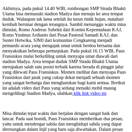
Akhirnya, pada pukul 14.40 WIB, rombongan SMP Strada Bhakti
Utama bisa memasuki stadion Madya dan menuju ke area tempat
duduk. Walaupun tak lama setelah itu turun rintik hujan, matahari
kembali bersinar dengan terangnya. Sambil menunggu waktu misa
dimulai, Romo Andreas Subekti dari Komisi Kepemudaan KAJ,
Romo Yustinus Ardianto dari Pusat Pastoral Samadi KAJ, dan
Suster Hetwika, SJMJ dari komunitas Cengkareng menjadi
pemandu acara yang mengajak umat untuk berdoa bersama dan
menyaksikan beberapa pertunjukan. Pada pukul 16.15 WIB, Paus
Fransiskus mulai berkeliling untuk menyapa umat diawali dari
stadion Madya. Area tempat duduk SMP Strada Bhakti Utama
merupakan salah satu posisi terbaik karena berada di pinggir jalur
yang dilewati Paus Fransiskus. Momen melihat dan menyapa Paus
Fransiskus dari jarak yang cukup dekat menjadi sebuah momen
yang sangat berharga dan mengharukan bagi kami semua. Berikut
ini adalah video dari Paus yang sedang menaiki mobil maung
mengelilingi Stadion Madya, silahkan
klik link video ini
Misa dimulai tepat waktu dan berjalan dengan sangat baik dan
lancar. Pada saat homili, Paus Fransiskus memberikan dua pesan,
yaitu untuk mendengar sabda dan menghidupi sabda yang dapat
direnungkan dalam Injil yang baru saja diwartakan. Dalam pesan