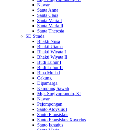
Nawar
Santa Anna
Santa Clara
Santa Maria I
Santa Maria II
Santa Theresia
SD Strada
Bhakti Nusa
Bhakti Utama
Bhakti Wiyata I
Bhakti Wiyata II
Budi Luhur I
Budi Luhur II
Bina Mulia I
Cakung
Dipamarga
Kampung Sawah
Mgr. Sugiyopranoto, SJ
Nawar
Pejompongan
Santo Aloysius I
Santo Fransiskus
Santo Fransiskus Xaverius
Santo Ignatius