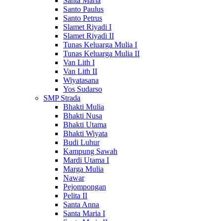
Santa Maria
Santo Paulus
Santo Petrus
Slamet Riyadi I
Slamet Riyadi II
Tunas Keluarga Mulia I
Tunas Keluarga Mulia II
Van Lith I
Van Lith II
Wiyatasana
Yos Sudarso
SMP Strada
Bhakti Mulia
Bhakti Nusa
Bhakti Utama
Bhakti Wiyata
Budi Luhur
Kampung Sawah
Mardi Utama I
Marga Mulia
Nawar
Pejompongan
Pelita II
Santa Anna
Santa Maria I