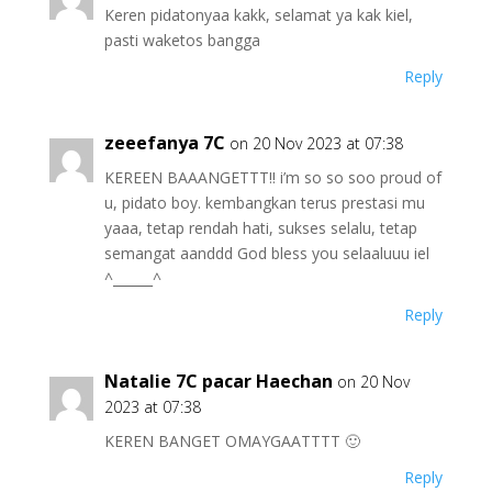
Keren pidatonyaa kakk, selamat ya kak kiel,
pasti waketos bangga
Reply
zeeefanya 7C
on 20 Nov 2023 at 07:38
KEREEN BAAANGETTT!! i’m so so soo proud of
u, pidato boy. kembangkan terus prestasi mu
yaaa, tetap rendah hati, sukses selalu, tetap
semangat aanddd God bless you selaaluuu iel
^______^
Reply
Natalie 7C pacar Haechan
on 20 Nov
2023 at 07:38
KEREN BANGET OMAYGAATTTT 🙂
Reply