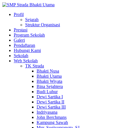
Profil
Sejarah
Struktur Organisasi
Prestasi
Program Sekolah
Galeri
Pendaftaran
Hubungi Kami
Sekolah
Web Sekolah
TK Strada
Bhakti Nusa
Bhakti Utama
Bhakti Wiyata
Bina Sejahtera
Budi Luhur
Dewi Sartika I
Dewi Sartika II
Dewi Sartika III
Indriyasana
John Berchmans
Kampung Sawah
Mgr. Sugiyopranoto, SJ