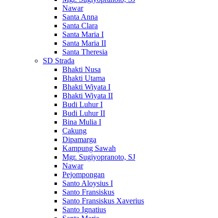
Nawar
Santa Anna
Santa Clara
Santa Maria I
Santa Maria II
Santa Theresia
SD Strada
Bhakti Nusa
Bhakti Utama
Bhakti Wiyata I
Bhakti Wiyata II
Budi Luhur I
Budi Luhur II
Bina Mulia I
Cakung
Dipamarga
Kampung Sawah
Mgr. Sugiyopranoto, SJ
Nawar
Pejompongan
Santo Aloysius I
Santo Fransiskus
Santo Fransiskus Xaverius
Santo Ignatius