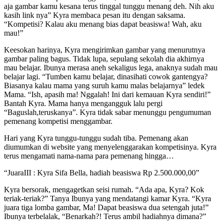
aja gambar kamu kesana terus tinggal tunggu menang deh. Nih aku
kasih link nya” Kyra membaca pesan itu dengan saksama.
“Kompetisi? Kalau aku menang bias dapat beasiswa! Wah, aku
mau!”
Keesokan harinya, Kyra mengirimkan gambar yang menurutnya
gambar paling bagus. Tidak lupa, sepulang sekolah dia akhirnya
mau belajar. Ibunya merasa aneh sekaligus lega, anaknya sudah mau
belajar lagi. “Tumben kamu belajar, dinasihati cowok gantengya?
Biasanya kalau mama yang suruh kamu malas belajarnya” ledek
Mama. “Ish, apasih ma! Nggalah! Ini dari kemauan Kyra sendiri!”
Bantah Kyra. Mama hanya mengangguk lalu pergi
“Baguslah,teruskanya”. Kyra tidak sabar menunggu pengumuman
pemenang kompetisi menggambar.
Hari yang Kyra tunggu-tunggu sudah tiba. Pemenang akan
diumumkan di website yang menyelenggarakan kompetisinya. Kyra
terus mengamati nama-nama para pemenang hingga…
“JuaraIII : Kyra Sifa Bella, hadiah beasiswa Rp 2.500.000,00”
Kyra bersorak, mengagetkan seisi rumah. “Ada apa, Kyra? Kok
teriak-teriak?” Tanya Ibunya yang mendatangi kamar Kyra. “Kyra
juara tiga lomba gambar, Ma! Dapat beasiswa dua setengah juta!”
Ibunya terbelalak, “Benarkah?! Terus ambil hadiahnya dimana?”