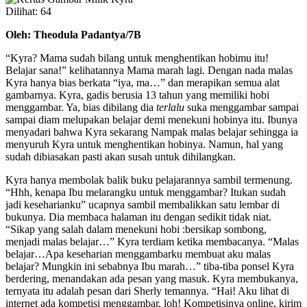
Dilihat:
64
Oleh: Theodula Padantya/7B
“Kyra? Mama sudah bilang untuk menghentikan hobimu itu!
Belajar sana!” kelihatannya Mama marah lagi. Dengan nada malas
Kyra hanya bias berkata “iya, ma…” dan merapikan semua alat
gambarnya. Kyra, gadis berusia 13 tahun yang memiliki hobi
menggambar. Ya, bias dibilang dia
terlalu
suka menggambar sampai
sampai diam melupakan belajar demi menekuni hobinya itu. Ibunya
menyadari bahwa Kyra sekarang Nampak malas belajar sehingga ia
menyuruh Kyra untuk menghentikan hobinya. Namun, hal yang
sudah dibiasakan pasti akan susah untuk dihilangkan.
Kyra hanya membolak balik buku pelajarannya sambil termenung.
“Hhh, kenapa Ibu melarangku untuk menggambar? Itukan sudah
jadi keseharianku” ucapnya sambil membalikkan satu lembar di
bukunya. Dia membaca halaman itu dengan sedikit tidak niat.
“Sikap yang salah dalam menekuni hobi :bersikap sombong,
menjadi malas belajar…” Kyra terdiam ketika membacanya. “Malas
belajar…Apa keseharian menggambarku membuat aku malas
belajar? Mungkin ini sebabnya Ibu marah…” tiba-tiba ponsel Kyra
berdering, menandakan ada pesan yang masuk. Kyra membukanya,
ternyata itu adalah pesan dari Sherly temannya. “Hai! Aku lihat di
internet ada kompetisi menggambar, loh! Kompetisinya online, kirim