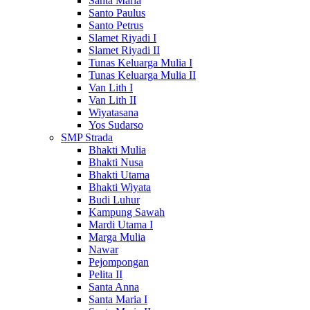
Santa Maria
Santo Paulus
Santo Petrus
Slamet Riyadi I
Slamet Riyadi II
Tunas Keluarga Mulia I
Tunas Keluarga Mulia II
Van Lith I
Van Lith II
Wiyatasana
Yos Sudarso
SMP Strada
Bhakti Mulia
Bhakti Nusa
Bhakti Utama
Bhakti Wiyata
Budi Luhur
Kampung Sawah
Mardi Utama I
Marga Mulia
Nawar
Pejompongan
Pelita II
Santa Anna
Santa Maria I