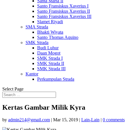
Santa Maria II
Santo Fransiskus Xaverius I
Santo Fransiskus Xaverius II
Santo Fransiskus Xaverius III
Slamet Riyadi
SMA Strada
Bhakti Wiyata
Santo Thomas Aquino
SMK Strada
Budi Luhur
Daan Mogot
SMK Strada I
SMK Strada II
SMK Strada III
Kantor
Perkumpulan Strada
Select Page
Kertas Gambar Milik Kyra
by
admin214@gmail.com
|
Mar 15, 2019
|
Lain-Lain
|
0 comments