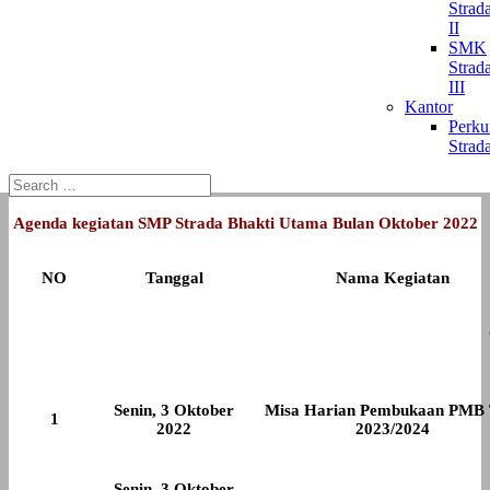
Strad
II
SMK
Strad
III
Kantor
Perk
Strad
Agenda kegiatan SMP Strada Bhakti Utama Bulan Oktober 2022
NO
Tanggal
Nama Kegiatan
Senin, 3 Oktober
Misa Harian Pembukaan PMB 
1
2022
2023/2024
Senin, 3 Oktober