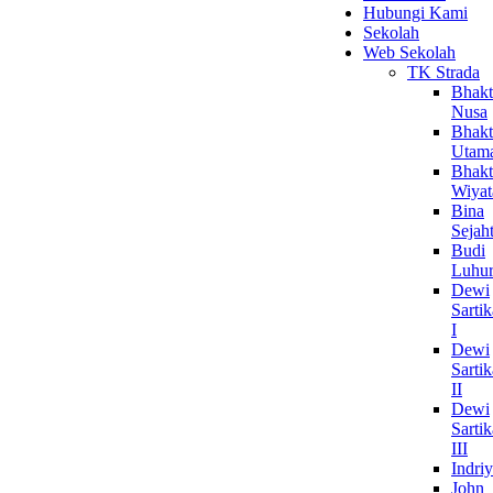
Hubungi Kami
Sekolah
Web Sekolah
TK Strada
Bhakt
Nusa
Bhakt
Utam
Bhakt
Wiyat
Bina
Sejah
Budi
Luhu
Dewi
Sartik
I
Dewi
Sartik
II
Dewi
Sartik
III
Indri
John