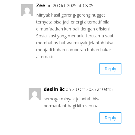
Zee
on 20 Oct 2025 at 08:05
Minyak hasil goreng-goreng nugget
ternyata bisa jadi energi alternatif bila
dimanfaatkan kembali dengan efisien!
Sosialisasi yang menarik, terutama saat
membahas bahwa minyak jelantah bisa
menjadi bahan campuran bahan bakar
alternatif.
Reply
deslin 8c
on 20 Oct 2025 at 08:15
semoga minyak jelantah bisa
bermanfaat bagi kita semua
Reply