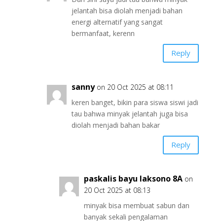
jelantah bisa diolah menjadi bahan
energi alternatif yang sangat
bermanfaat, kerenn
Reply
sanny
on 20 Oct 2025 at 08:11
keren banget, bikin para siswa siswi jadi
tau bahwa minyak jelantah juga bisa
diolah menjadi bahan bakar
Reply
paskalis bayu laksono 8A
on
20 Oct 2025 at 08:13
minyak bisa membuat sabun dan
banyak sekali pengalaman