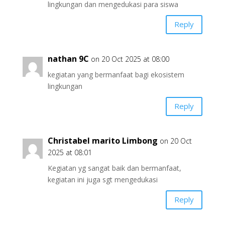
lingkungan dan mengedukasi para siswa
Reply
nathan 9C
on 20 Oct 2025 at 08:00
kegiatan yang bermanfaat bagi ekosistem
lingkungan
Reply
Christabel marito Limbong
on 20 Oct
2025 at 08:01
Kegiatan yg sangat baik dan bermanfaat,
kegiatan ini juga sgt mengedukasi
Reply