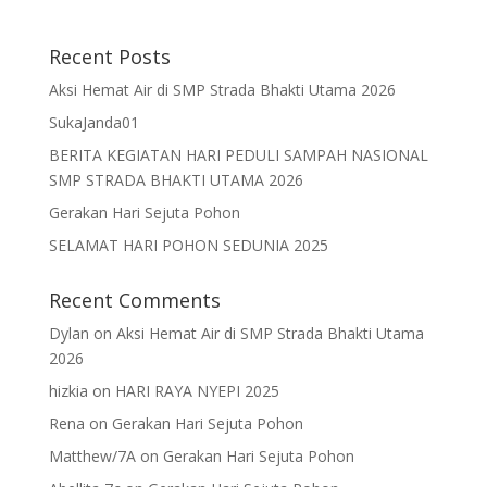
Recent Posts
Aksi Hemat Air di SMP Strada Bhakti Utama 2026
SukaJanda01
BERITA KEGIATAN HARI PEDULI SAMPAH NASIONAL
SMP STRADA BHAKTI UTAMA 2026
Gerakan Hari Sejuta Pohon
SELAMAT HARI POHON SEDUNIA 2025
Recent Comments
Dylan
on
Aksi Hemat Air di SMP Strada Bhakti Utama
2026
hizkia
on
HARI RAYA NYEPI 2025
Rena
on
Gerakan Hari Sejuta Pohon
Matthew/7A
on
Gerakan Hari Sejuta Pohon