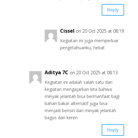
Reply
Cissel
on 20 Oct 2025 at 08:19
Kegiatan ini juga memperluar
pengetahuanku, hebat
Aditya 7C
on 20 Oct 2025 at 08:13
Kegiatan ini adalah salah satu dari
kegiatan mengajarkan kita bahwa
minyak jelantah bisa bermanfaat bagi
bahan bakar alternatif juga bisa
menjadi bensin dari minyak jelantah
bagus dan keren
Reply