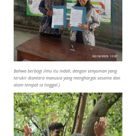
Bahwa berbagi ilmu itu indah, dengan senyuman yang
terukir diantara manusia yang menghargai sesama dan
alam tempat ia tinggal.)