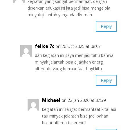
kegiatan yang sangat bermanfaat, dengan
diberikan edukasi ini kita jadi bisa mengelola
minyak jelantah yang ada dirumah
Reply
felice 7c
on 20 Oct 2025 at 08:07
dari kegiatan ini saya menjadi tahu bahwa
minyak jelantah bisa dijadikan energi
alternatif yang bermanfaat bagi kita.
Reply
Michael
on 22 Jan 2026 at 07:39
kegiatan ini sangat bermanfaat kita jadi
tau minyak jelantah bisa jadi bahan
bakar alternatif kerenn!!