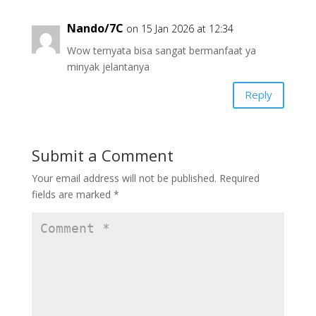
Nando/7C
on 15 Jan 2026 at 12:34
Wow ternyata bisa sangat bermanfaat ya
minyak jelantanya
Reply
Submit a Comment
Your email address will not be published.
Required
fields are marked
*