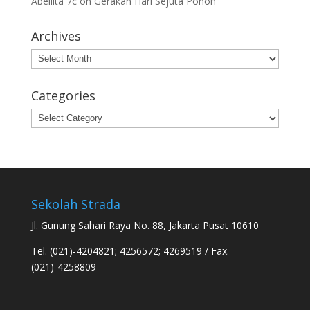
Abellita 7c
on
Gerakan Hari Sejuta Pohon
Archives
Archives
Categories
Categories
Sekolah Strada
Jl. Gunung Sahari Raya No. 88, Jakarta Pusat 10610
Tel. (021)-4204821; 4256572; 4269519 / Fax.
(021)-4258809