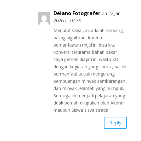
Delano Fotografer
on 22 Jan
2026 at 07:39
Menurut saya , ini adalah hal yang
paling signifikan, karena
pemanfaatan mijel ini bisa kita
konversi terutama bahan bakar ,
saya pernah diajari ini waktu SD
dengan kegiatan yang sama , hal ini
bermanfaat untuk mengurangi
pembuangan minyak sembarangan
dan minyak jelantah yang numpuk.
Semoga ini menjadi pelajaran yang
tidak pernah dilupakan oleh Alumni
maupun Siswa siswi strada
Reply