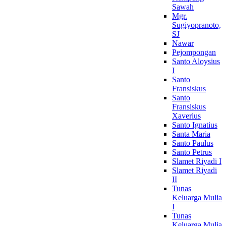
Sawah
Mgr.
Sugiyopranoto,
SJ
Nawar
Pejompongan
Santo Aloysius
I
Santo
Fransiskus
Santo
Fransiskus
Xaverius
Santo Ignatius
Santa Maria
Santo Paulus
Santo Petrus
Slamet Riyadi I
Slamet Riyadi
II
Tunas
Keluarga Mulia
I
Tunas
Keluarga Mulia