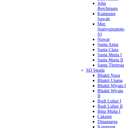
John
Berchmans
Kampung
Sawah
Mgr.
Sugiyopranoto,
SJ
Nawar
Santa Anna
Santa Clara
Santa Maria I
Santa Maria II
Santa Theresia
SD Strada
Bhakti Nusa
Bhakti Utama
Bhakti Wiyata I
Bhakti Wiyata
II
Budi Luhur I
Budi Luhur II
Bina Mulia I
Cakung
Dipamarga
Kampung