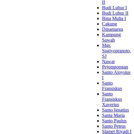
II
Budi Luhur I
Budi Luhur II
Bina Mulia I
Cakung
Dipamarga
Kampung
Sawah
Mgr.
Sugiyopranoto,
SJ
Nawar
Pejompongan
Santo Aloysius
I
Santo
Fransiskus
Santo
Fransiskus
Xaverius
Santo Ignatius
Santa Maria
Santo Paulus
Santo Petrus
Slamet Riyadi I