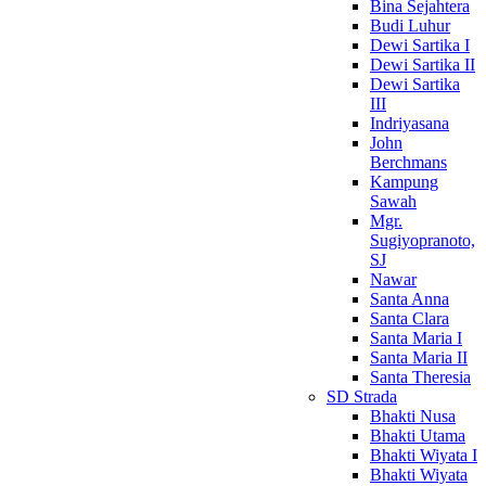
Bina Sejahtera
Budi Luhur
Dewi Sartika I
Dewi Sartika II
Dewi Sartika
III
Indriyasana
John
Berchmans
Kampung
Sawah
Mgr.
Sugiyopranoto,
SJ
Nawar
Santa Anna
Santa Clara
Santa Maria I
Santa Maria II
Santa Theresia
SD Strada
Bhakti Nusa
Bhakti Utama
Bhakti Wiyata I
Bhakti Wiyata