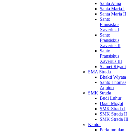
Santa Anna
Santa Maria I
Santa Maria II
Santo
Fransiskus
Xaverius I
Santo
Fransiskus
Xaverius II
Santo
Fransiskus
Xaverius III
Slamet Riyadi
SMA Strada
Bhakti Wiyata
Santo Thomas
Aquino
SMK Strada
Budi Luhur
Daan Mogot
SMK Strada I
SMK Strada II
SMK Strada III
Kantor
Perkumpulan