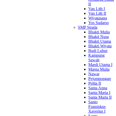
II
Van Lith I
Van Lith II
Wiyatasana
Yos Sudarso
SMP Strada
Bhakti Mulia
Bhakti Nusa
Bhakti Utama
Bhakti Wiyata
Budi Luhur
Kampung
Sawah
Mardi Utama I
Marga Mulia
Nawar
Pejompongan
Pelita II
Santa Anna
Santa Maria I
Santa Maria II
Santo
Fransiskus
Xaverius I
Santo