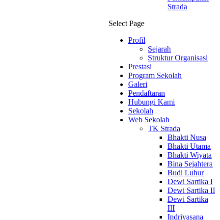
Strada
Select Page
Profil
Sejarah
Struktur Organisasi
Prestasi
Program Sekolah
Galeri
Pendaftaran
Hubungi Kami
Sekolah
Web Sekolah
TK Strada
Bhakti Nusa
Bhakti Utama
Bhakti Wiyata
Bina Sejahtera
Budi Luhur
Dewi Sartika I
Dewi Sartika II
Dewi Sartika
III
Indriyasana