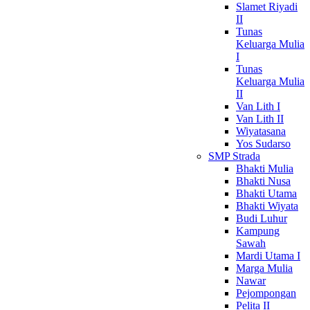
Slamet Riyadi
II
Tunas
Keluarga Mulia
I
Tunas
Keluarga Mulia
II
Van Lith I
Van Lith II
Wiyatasana
Yos Sudarso
SMP Strada
Bhakti Mulia
Bhakti Nusa
Bhakti Utama
Bhakti Wiyata
Budi Luhur
Kampung
Sawah
Mardi Utama I
Marga Mulia
Nawar
Pejompongan
Pelita II