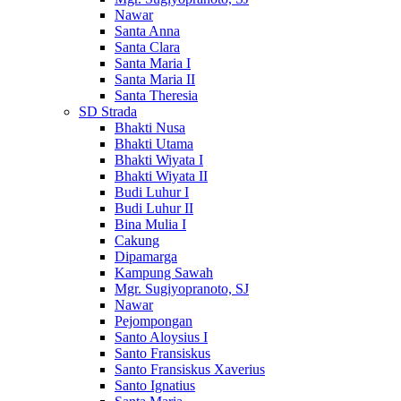
Nawar
Santa Anna
Santa Clara
Santa Maria I
Santa Maria II
Santa Theresia
SD Strada
Bhakti Nusa
Bhakti Utama
Bhakti Wiyata I
Bhakti Wiyata II
Budi Luhur I
Budi Luhur II
Bina Mulia I
Cakung
Dipamarga
Kampung Sawah
Mgr. Sugiyopranoto, SJ
Nawar
Pejompongan
Santo Aloysius I
Santo Fransiskus
Santo Fransiskus Xaverius
Santo Ignatius