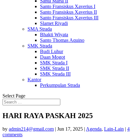
Santa Maria II
Santo Fransiskus Xaverius I
Santo Fransiskus Xaverius II
Santo Fransiskus Xaverius III
Slamet Riyadi
SMA Strada
Bhakti Wiyata
Santo Thomas Aquino
SMK Strada
Budi Luhur
Daan Mogot
SMK Strada I
SMK Strada II
SMK Strada III
Kantor
Perkumpulan Strada
Select Page
HARI RAYA PASKAH 2025
by
admin214@gmail.com
|
Jun 17, 2025
|
Agenda
,
Lain-Lain
|
4
comments