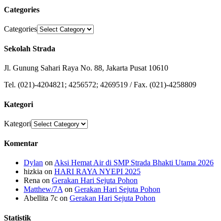
Categories
Categories
Sekolah Strada
Jl. Gunung Sahari Raya No. 88, Jakarta Pusat 10610
Tel. (021)-4204821; 4256572; 4269519 / Fax. (021)-4258809
Kategori
Kategori
Komentar
Dylan
on
Aksi Hemat Air di SMP Strada Bhakti Utama 2026
hizkia
on
HARI RAYA NYEPI 2025
Rena
on
Gerakan Hari Sejuta Pohon
Matthew/7A
on
Gerakan Hari Sejuta Pohon
Abellita 7c
on
Gerakan Hari Sejuta Pohon
Statistik