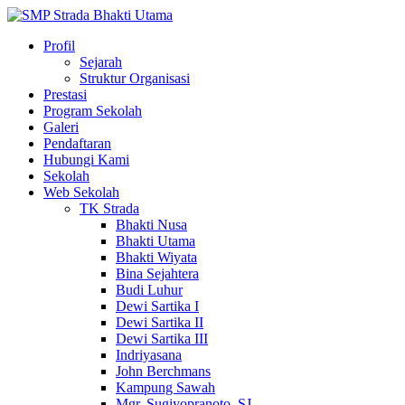
Profil
Sejarah
Struktur Organisasi
Prestasi
Program Sekolah
Galeri
Pendaftaran
Hubungi Kami
Sekolah
Web Sekolah
TK Strada
Bhakti Nusa
Bhakti Utama
Bhakti Wiyata
Bina Sejahtera
Budi Luhur
Dewi Sartika I
Dewi Sartika II
Dewi Sartika III
Indriyasana
John Berchmans
Kampung Sawah
Mgr. Sugiyopranoto, SJ