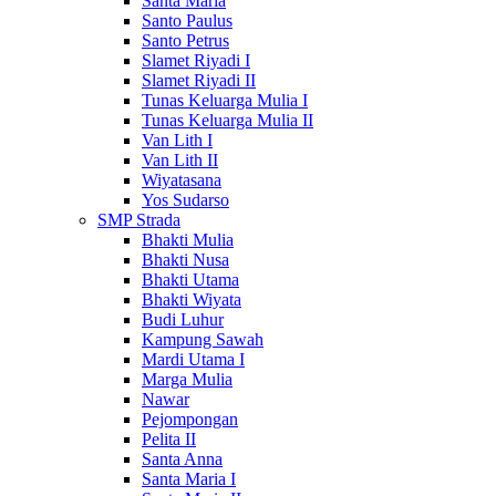
Santa Maria
Santo Paulus
Santo Petrus
Slamet Riyadi I
Slamet Riyadi II
Tunas Keluarga Mulia I
Tunas Keluarga Mulia II
Van Lith I
Van Lith II
Wiyatasana
Yos Sudarso
SMP Strada
Bhakti Mulia
Bhakti Nusa
Bhakti Utama
Bhakti Wiyata
Budi Luhur
Kampung Sawah
Mardi Utama I
Marga Mulia
Nawar
Pejompongan
Pelita II
Santa Anna
Santa Maria I