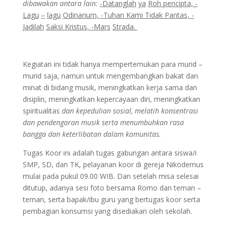
dibawakan
antara lain:
-Datanglah
ya
Roh pencipta,
-
Lagu
–
lagu
Odinarium,
-Tuhan Kami Tidak Pantas,
-
Jadilah
Saksi Kristus,
-Mars
Strada.
Kegiatan ini tidak hanya mempertemukan para murid –
murid saja, namun untuk mengembangkan bakat dan
minat di bidang musik, meningkatkan kerja sama dan
disiplin, meningkatkan kepercayaan diri, meningkatkan
spiritualitas
dan kepedulian sosial, melatih konsentrasi
dan pendengaran musik serta menumbuhkan rasa
bangga dan keterlibatan dalam komunitas.
Tugas Koor ini adalah tugas gabungan antara siswa/i
SMP, SD, dan TK, pelayanan koor di gereja Nikodemus
mulai pada pukul 09.00 WIB. Dan setelah misa selesai
ditutup, adanya sesi foto bersama Romo dan teman –
teman, serta bapak/ibu guru yang bertugas koor serta
pembagian konsumsi yang disediakan oleh sekolah.