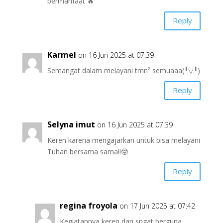
bermanfaat 🔥
Reply
Karmel
on 16 Jun 2025 at 07:39
Semangat dalam melayani tmn² semuaaa(⁠⁠╹⁠▽⁠╹⁠⁠)
Reply
Selyna imut
on 16 Jun 2025 at 07:39
Keren karena mengajarkan untuk bisa melayani
Tuhan bersama sama!!🤓
Reply
regina froyola
on 17 Jun 2025 at 07:42
Kegiatannya keren dan sngat berguna,