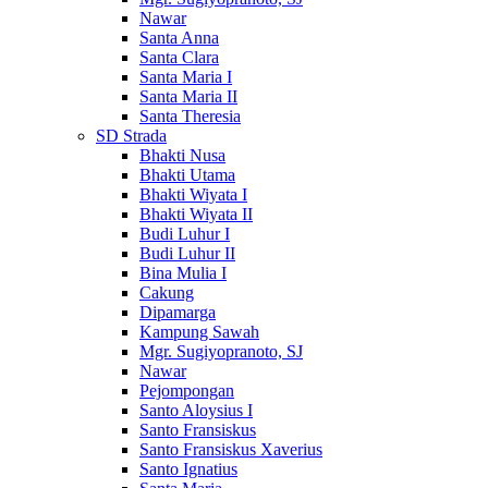
Nawar
Santa Anna
Santa Clara
Santa Maria I
Santa Maria II
Santa Theresia
SD Strada
Bhakti Nusa
Bhakti Utama
Bhakti Wiyata I
Bhakti Wiyata II
Budi Luhur I
Budi Luhur II
Bina Mulia I
Cakung
Dipamarga
Kampung Sawah
Mgr. Sugiyopranoto, SJ
Nawar
Pejompongan
Santo Aloysius I
Santo Fransiskus
Santo Fransiskus Xaverius
Santo Ignatius