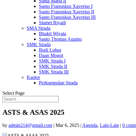
Santa Maria II
Santo Fransiskus Xaverius I
Santo Fransiskus Xaverius II
Santo Fransiskus Xaverius III
Slamet Riyadi
SMA Strada
Bhakti Wiyata
Santo Thomas Aquino
SMK Strada
Budi Luhur
Daan Mogot
SMK Strada I
SMK Strada II
SMK Strada III
Kantor
Perkumpulan Strada
Select Page
ASTS & ASAS 2025
by
admin214@gmail.com
|
Mar 6, 2025
|
Agenda
,
Lain-Lain
|
0 com