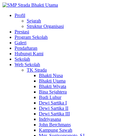
Profil
Sejarah
Struktur Organisasi
Prestasi
Program Sekolah
Galeri
Pendaftaran
Hubungi Kami
Sekolah
Web Sekolah
TK Strada
Bhakti Nusa
Bhakti Utama
Bhakti Wiyata
Bina Sejahtera
Budi Luhur
Dewi Sartika I
Dewi Sartika II
Dewi Sartika III
Indriyasana
John Berchmans
Kampung Sawah
Mgr. Sugiyopranoto, SJ