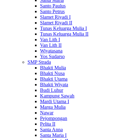
Santa Maria
Santo Paulus
Santo Petrus
Slamet Riyadi I
Slamet Riyadi II
Tunas Keluarga Mulia I
Tunas Keluarga Mulia II
Van Lith I
Van Lith II
Wiyatasana
Yos Sudarso
SMP Strada
Bhakti Mulia
Bhakti Nusa
Bhakti Utama
Bhakti Wiyata
Budi Luhur
Kampung Sawah
Mardi Utama I
Marga Mulia
Nawar
Pejompongan
Pelita II
Santa Anna
Santa Maria I