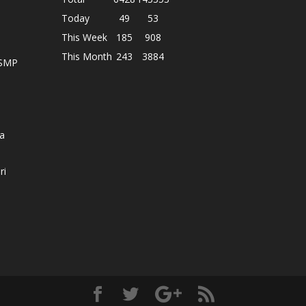
Today
49
53
This Week
185
908
This Month
243
3884
 SMP
a
ri