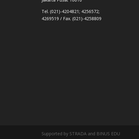
Tel. (021)-4204821; 4256572;
4269519 / Fax. (021)-4258809
Supported by STRADA and BINUS EDU