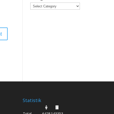
Categories
Statistik
Total
6428
143353