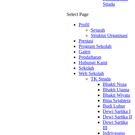
Strada
Select Page
Profil
Sejarah
Struktur Organisasi
Prestasi
Program Sekolah
Galeri
Pendaftaran
Hubungi Kami
Sekolah
Web Sekolah
TK Strada
Bhakti Nusa
Bhakti Utama
Bhakti Wiyata
Bina Sejahtera
Budi Luhur
Dewi Sartika I
Dewi Sartika II
Dewi Sartika
III
Indriyasana