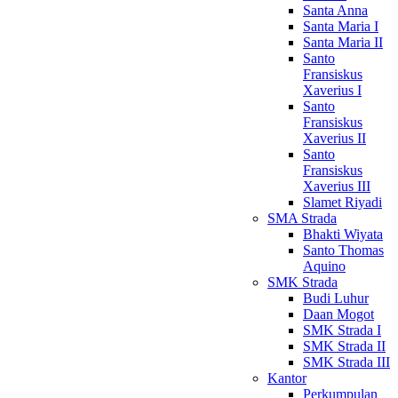
Santa Anna
Santa Maria I
Santa Maria II
Santo
Fransiskus
Xaverius I
Santo
Fransiskus
Xaverius II
Santo
Fransiskus
Xaverius III
Slamet Riyadi
SMA Strada
Bhakti Wiyata
Santo Thomas
Aquino
SMK Strada
Budi Luhur
Daan Mogot
SMK Strada I
SMK Strada II
SMK Strada III
Kantor
Perkumpulan