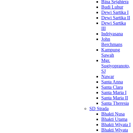
Bina Sejahtera
Budi Luhur
Dewi Sartika I
Dewi Sartika II
Dewi Sartika
III
Indriyasana
John
Berchmans
Kampung
Sawah
Mgr.
Sugiyopranoto,
SJ
Nawar
Santa Anna
Santa Clara
Santa Maria I
Santa Maria II
Santa Theresia
SD Strada
Bhakti Nusa
Bhakti Utama
Bhakti Wiyata I
Bhakti Wiyata