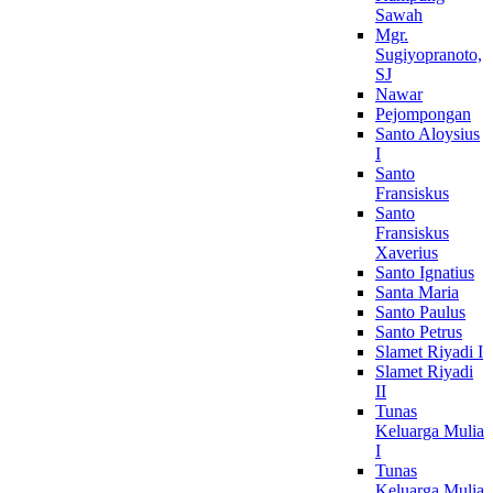
Sawah
Mgr.
Sugiyopranoto,
SJ
Nawar
Pejompongan
Santo Aloysius
I
Santo
Fransiskus
Santo
Fransiskus
Xaverius
Santo Ignatius
Santa Maria
Santo Paulus
Santo Petrus
Slamet Riyadi I
Slamet Riyadi
II
Tunas
Keluarga Mulia
I
Tunas
Keluarga Mulia