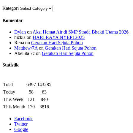
Kategori
Komentar
Dylan
on
Aksi Hemat Air di SMP Strada Bhakti Utama 2026
hizkia
on
HARI RAYA NYEPI 2025
Rena
on
Gerakan Hari Sejuta Pohon
Matthew/7A
on
Gerakan Hari Sejuta Pohon
Abellita 7c
on
Gerakan Hari Sejuta Pohon
Statistik
Total
6397
143285
Today
58
63
This Week
121
840
This Month
179
3816
Facebook
Twitter
Google