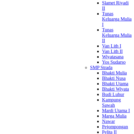
Slamet Riyadi
II
Tunas
Keluarga Mulia
I
Tunas
Keluarga Mulia
II
Van Lith I
Van Lith II
Wiyatasana
Yos Sudarso
SMP Strada
Bhakti Mulia
Bhakti Nusa
Bhakti Utama
Bhakti Wiyata
Budi Luhur
Kampung
Sawah
Mardi Utama I
Marga Mulia
Nawar
Pejompongan
Pelita II