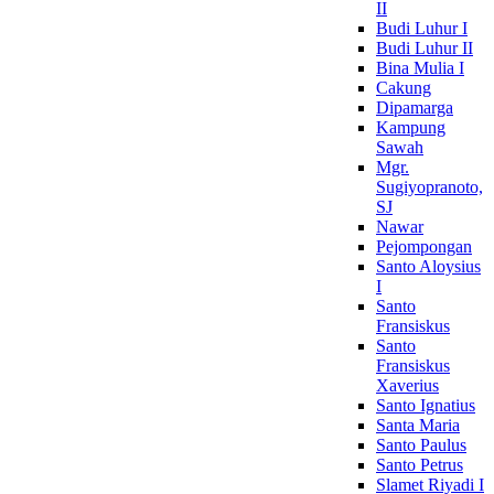
II
Budi Luhur I
Budi Luhur II
Bina Mulia I
Cakung
Dipamarga
Kampung
Sawah
Mgr.
Sugiyopranoto,
SJ
Nawar
Pejompongan
Santo Aloysius
I
Santo
Fransiskus
Santo
Fransiskus
Xaverius
Santo Ignatius
Santa Maria
Santo Paulus
Santo Petrus
Slamet Riyadi I