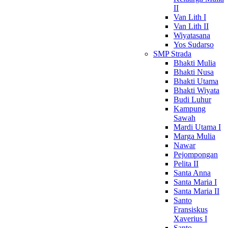
II
Van Lith I
Van Lith II
Wiyatasana
Yos Sudarso
SMP Strada
Bhakti Mulia
Bhakti Nusa
Bhakti Utama
Bhakti Wiyata
Budi Luhur
Kampung
Sawah
Mardi Utama I
Marga Mulia
Nawar
Pejompongan
Pelita II
Santa Anna
Santa Maria I
Santa Maria II
Santo
Fransiskus
Xaverius I
Santo