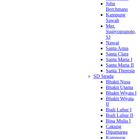
John
Berchmans
Kampung
Sawah
Mgr.
Sugiyopranoto,
SJ
Nawar
Santa Anna
Santa Clara
Santa Maria I
Santa Maria II
Santa Theresia
SD Strada
Bhakti Nusa
Bhakti Utama
Bhakti Wiyata I
Bhakti Wiyata
II
Budi Luhur I
Budi Luhur II
Bina Mulia I
Cakung
Dipamarga
Kampung