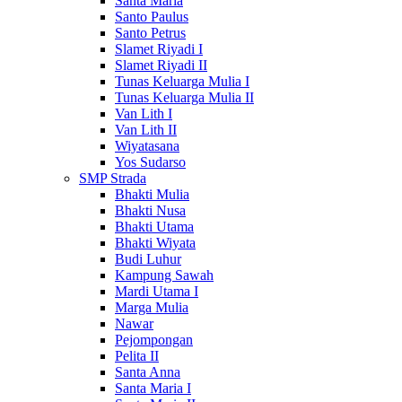
Santa Maria
Santo Paulus
Santo Petrus
Slamet Riyadi I
Slamet Riyadi II
Tunas Keluarga Mulia I
Tunas Keluarga Mulia II
Van Lith I
Van Lith II
Wiyatasana
Yos Sudarso
SMP Strada
Bhakti Mulia
Bhakti Nusa
Bhakti Utama
Bhakti Wiyata
Budi Luhur
Kampung Sawah
Mardi Utama I
Marga Mulia
Nawar
Pejompongan
Pelita II
Santa Anna
Santa Maria I