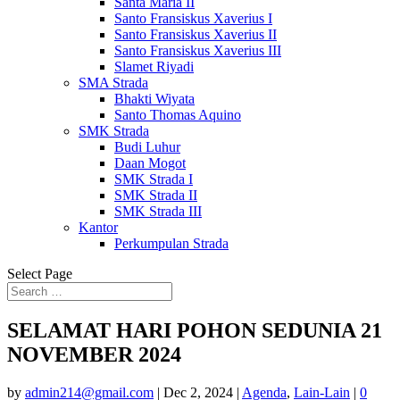
Santa Maria II
Santo Fransiskus Xaverius I
Santo Fransiskus Xaverius II
Santo Fransiskus Xaverius III
Slamet Riyadi
SMA Strada
Bhakti Wiyata
Santo Thomas Aquino
SMK Strada
Budi Luhur
Daan Mogot
SMK Strada I
SMK Strada II
SMK Strada III
Kantor
Perkumpulan Strada
Select Page
SELAMAT HARI POHON SEDUNIA 21
NOVEMBER 2024
by
admin214@gmail.com
|
Dec 2, 2024
|
Agenda
,
Lain-Lain
|
0