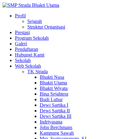
Profil
Sejarah
Struktur Organisasi
Prestasi
Program Sekolah
Galeri
Pendaftaran
Hubungi Kami
Sekolah
Web Sekolah
TK Strada
Bhakti Nusa
Bhakti Utama
Bhakti Wiyata
Bina Sejahtera
Budi Luhur
Dewi Sartika I
Dewi Sartika II
Dewi Sartika III
Indriyasana
John Berchmans
Kampung Sawah
Mgr. Sugiyopranoto, SJ