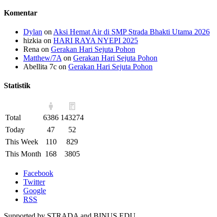
Komentar
Dylan
on
Aksi Hemat Air di SMP Strada Bhakti Utama 2026
hizkia
on
HARI RAYA NYEPI 2025
Rena
on
Gerakan Hari Sejuta Pohon
Matthew/7A
on
Gerakan Hari Sejuta Pohon
Abellita 7c
on
Gerakan Hari Sejuta Pohon
Statistik
Total
6386
143274
Today
47
52
This Week
110
829
This Month
168
3805
Facebook
Twitter
Google
RSS
Supported by STRADA and BINUS EDU