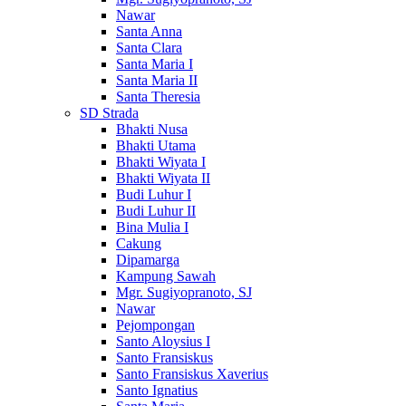
Nawar
Santa Anna
Santa Clara
Santa Maria I
Santa Maria II
Santa Theresia
SD Strada
Bhakti Nusa
Bhakti Utama
Bhakti Wiyata I
Bhakti Wiyata II
Budi Luhur I
Budi Luhur II
Bina Mulia I
Cakung
Dipamarga
Kampung Sawah
Mgr. Sugiyopranoto, SJ
Nawar
Pejompongan
Santo Aloysius I
Santo Fransiskus
Santo Fransiskus Xaverius
Santo Ignatius