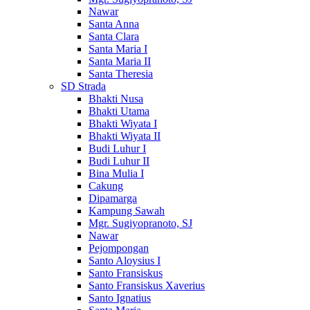
Nawar
Santa Anna
Santa Clara
Santa Maria I
Santa Maria II
Santa Theresia
SD Strada
Bhakti Nusa
Bhakti Utama
Bhakti Wiyata I
Bhakti Wiyata II
Budi Luhur I
Budi Luhur II
Bina Mulia I
Cakung
Dipamarga
Kampung Sawah
Mgr. Sugiyopranoto, SJ
Nawar
Pejompongan
Santo Aloysius I
Santo Fransiskus
Santo Fransiskus Xaverius
Santo Ignatius