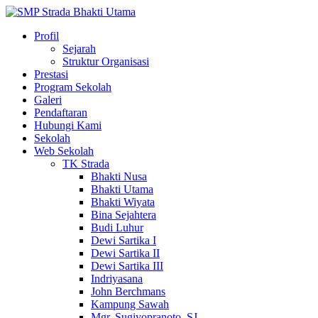
Profil
Sejarah
Struktur Organisasi
Prestasi
Program Sekolah
Galeri
Pendaftaran
Hubungi Kami
Sekolah
Web Sekolah
TK Strada
Bhakti Nusa
Bhakti Utama
Bhakti Wiyata
Bina Sejahtera
Budi Luhur
Dewi Sartika I
Dewi Sartika II
Dewi Sartika III
Indriyasana
John Berchmans
Kampung Sawah
Mgr. Sugiyopranoto, SJ