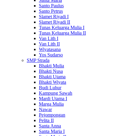
Santa Maria
Santo Paulus
Santo Petrus
Slamet Riyadi I
Slamet Riyadi II
Tunas Keluarga Mulia I
Tunas Keluarga Mulia II
Van Lith I
Van Lith II
Wiyatasana
Yos Sudarso
SMP Strada
Bhakti Mulia
Bhakti Nusa
Bhakti Utama
Bhakti Wiyata
Budi Luhur
Kampung Sawah
Mardi Utama I
Marga Mulia
Nawar
Pejompongan
Pelita II
Santa Anna
Santa Maria I