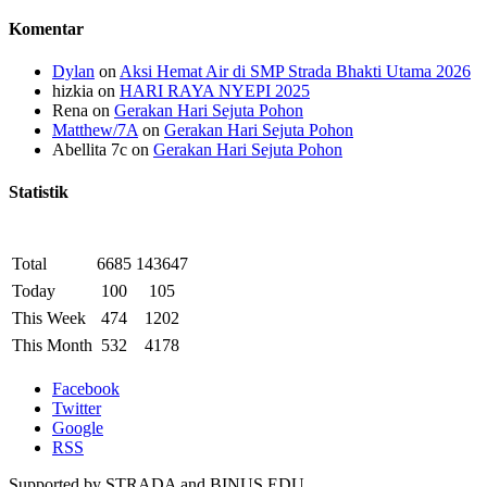
Komentar
Dylan
on
Aksi Hemat Air di SMP Strada Bhakti Utama 2026
hizkia
on
HARI RAYA NYEPI 2025
Rena
on
Gerakan Hari Sejuta Pohon
Matthew/7A
on
Gerakan Hari Sejuta Pohon
Abellita 7c
on
Gerakan Hari Sejuta Pohon
Statistik
Total
6685
143647
Today
100
105
This Week
474
1202
This Month
532
4178
Facebook
Twitter
Google
RSS
Supported by STRADA and BINUS EDU