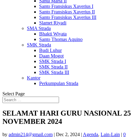
Santa Maria II
Santo Fransiskus Xaverius I
Santo Fransiskus Xaverius II
Santo Fransiskus Xaverius III
Slamet Riyadi
SMA Strada
Bhakti Wiyata
Santo Thomas Aquino
SMK Strada
Budi Luhur
Daan Mogot
SMK Strada I
SMK Strada II
SMK Strada III
Kantor
Perkumpulan Strada
Select Page
SELAMAT HARI GURU NASIONAL 25
NOVEMBER 2024
by
admin214@gmail.com
|
Dec 2, 2024
|
Agenda
,
Lain-Lain
|
0