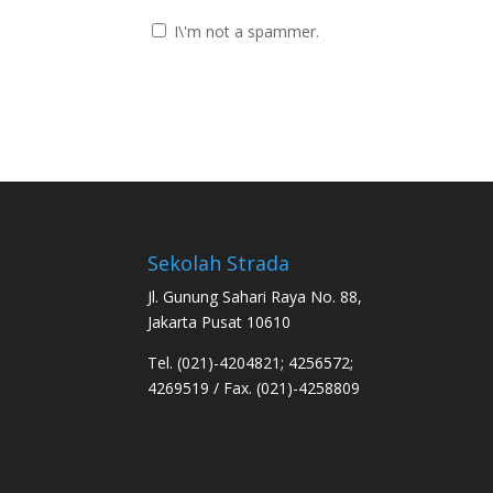
I\'m not a spammer.
Sekolah Strada
Jl. Gunung Sahari Raya No. 88,
Jakarta Pusat 10610
Tel. (021)-4204821; 4256572;
4269519 / Fax. (021)-4258809