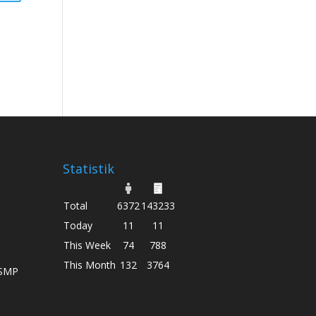
Statistik
Total
6372
143233
Today
11
11
This Week
74
788
This Month
132
3764
 SMP