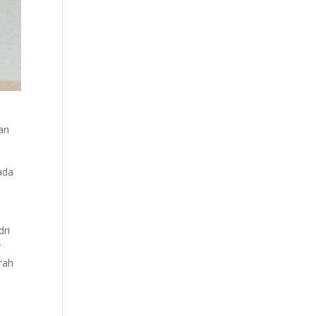
an
ada
dri
r
rah