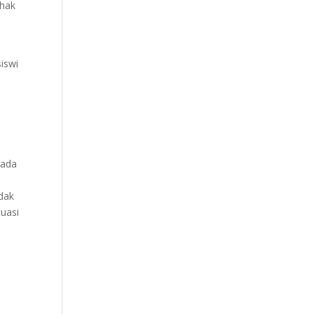
rhak
iswi
pada
idak
tuasi