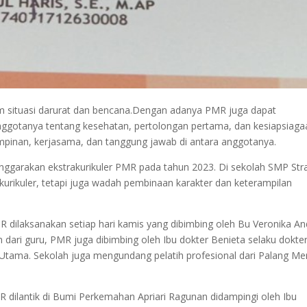
m situasi darurat dan bencana.Dengan adanya PMR juga dapat
nggotanya tentang kesehatan, pertolongan pertama, dan kesiapsiaga
inan, kerjasama, dan tanggung jawab di antara anggotanya.
nggarakan ekstrakurikuler PMR pada tahun 2023. Di sekolah SMP Str
urikuler, tetapi juga wadah pembinaan karakter dan keterampilan
R dilaksanakan setiap hari kamis yang dibimbing oleh Bu Veronika An
dari guru, PMR juga dibimbing oleh Ibu dokter Benieta selaku dokte
 Utama. Sekolah juga mengundang pelatih profesional dari Palang Me
 dilantik di Bumi Perkemahan Apriari Ragunan didampingi oleh Ibu