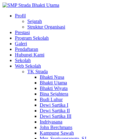
Profil
Sejarah
Struktur Organisasi
Prestasi
Program Sekolah
Galeri
Pendaftaran
Hubungi Kami
Sekolah
Web Sekolah
TK Strada
Bhakti Nusa
Bhakti Utama
Bhakti Wiyata
Bina Sejahtera
Budi Luhur
Dewi Sartika I
Dewi Sartika II
Dewi Sartika III
Indriyasana
John Berchmans
Kampung Sawah
Mgr. Sugiyopranoto, SJ