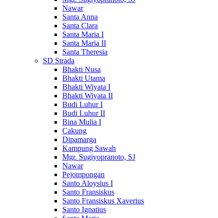
Nawar
Santa Anna
Santa Clara
Santa Maria I
Santa Maria II
Santa Theresia
SD Strada
Bhakti Nusa
Bhakti Utama
Bhakti Wiyata I
Bhakti Wiyata II
Budi Luhur I
Budi Luhur II
Bina Mulia I
Cakung
Dipamarga
Kampung Sawah
Mgr. Sugiyopranoto, SJ
Nawar
Pejompongan
Santo Aloysius I
Santo Fransiskus
Santo Fransiskus Xaverius
Santo Ignatius