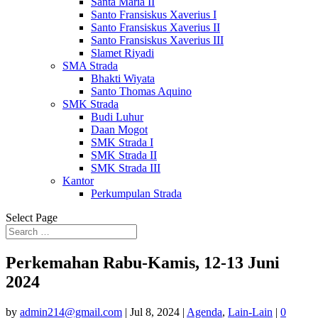
Santa Maria II
Santo Fransiskus Xaverius I
Santo Fransiskus Xaverius II
Santo Fransiskus Xaverius III
Slamet Riyadi
SMA Strada
Bhakti Wiyata
Santo Thomas Aquino
SMK Strada
Budi Luhur
Daan Mogot
SMK Strada I
SMK Strada II
SMK Strada III
Kantor
Perkumpulan Strada
Select Page
Perkemahan Rabu-Kamis, 12-13 Juni
2024
by
admin214@gmail.com
|
Jul 8, 2024
|
Agenda
,
Lain-Lain
|
0