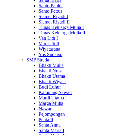
Santa Maria
Santo Paulus
Santo Petrus
Slamet Riyadi I
Slamet Riyadi II
Tunas Keluarga Mulia I
Tunas Keluarga Mulia II
Van Lith I
Van Lith II
Wiyatasana
Yos Sudarso
SMP Strada
Bhakti Mulia
Bhakti Nusa
Bhakti Utama
Bhakti Wiyata
Budi Luhur
Kampung Sawah
Mardi Utama I
Marga Mulia
Nawar
Pejompongan
Pelita II
Santa Anna
Santa Maria I