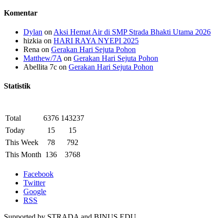
Komentar
Dylan
on
Aksi Hemat Air di SMP Strada Bhakti Utama 2026
hizkia
on
HARI RAYA NYEPI 2025
Rena
on
Gerakan Hari Sejuta Pohon
Matthew/7A
on
Gerakan Hari Sejuta Pohon
Abellita 7c
on
Gerakan Hari Sejuta Pohon
Statistik
Total
6376
143237
Today
15
15
This Week
78
792
This Month
136
3768
Facebook
Twitter
Google
RSS
Supported by STRADA and BINUS EDU