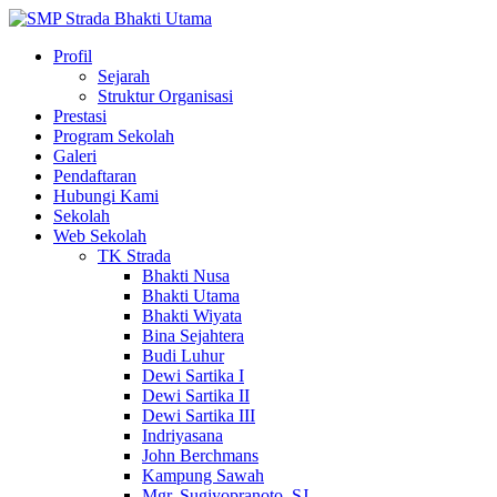
Profil
Sejarah
Struktur Organisasi
Prestasi
Program Sekolah
Galeri
Pendaftaran
Hubungi Kami
Sekolah
Web Sekolah
TK Strada
Bhakti Nusa
Bhakti Utama
Bhakti Wiyata
Bina Sejahtera
Budi Luhur
Dewi Sartika I
Dewi Sartika II
Dewi Sartika III
Indriyasana
John Berchmans
Kampung Sawah
Mgr. Sugiyopranoto, SJ