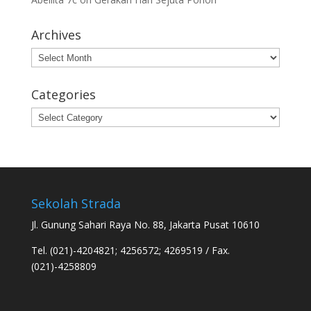
Archives
Archives
Categories
Categories
Sekolah Strada
Jl. Gunung Sahari Raya No. 88, Jakarta Pusat 10610
Tel. (021)-4204821; 4256572; 4269519 / Fax.
(021)-4258809