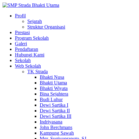
Profil
Sejarah
Struktur Organisasi
Prestasi
Program Sekolah
Galeri
Pendaftaran
Hubungi Kami
Sekolah
Web Sekolah
TK Strada
Bhakti Nusa
Bhakti Utama
Bhakti Wiyata
Bina Sejahtera
Budi Luhur
Dewi Sartika I
Dewi Sartika II
Dewi Sartika III
Indriyasana
John Berchmans
Kampung Sawah
Mgr. Sugiyopranoto, SJ