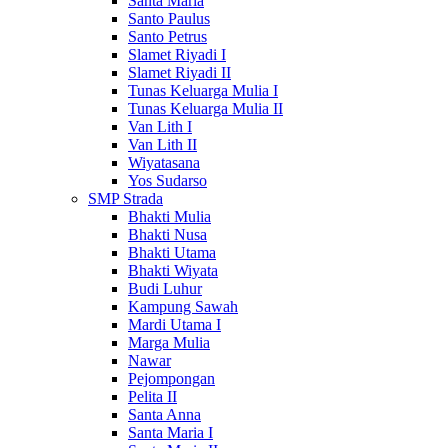
Santa Maria
Santo Paulus
Santo Petrus
Slamet Riyadi I
Slamet Riyadi II
Tunas Keluarga Mulia I
Tunas Keluarga Mulia II
Van Lith I
Van Lith II
Wiyatasana
Yos Sudarso
SMP Strada
Bhakti Mulia
Bhakti Nusa
Bhakti Utama
Bhakti Wiyata
Budi Luhur
Kampung Sawah
Mardi Utama I
Marga Mulia
Nawar
Pejompongan
Pelita II
Santa Anna
Santa Maria I