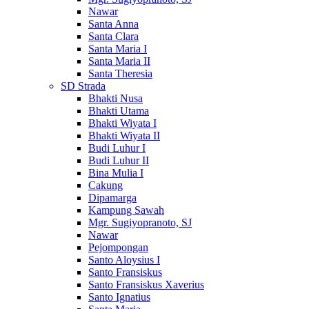
Nawar
Santa Anna
Santa Clara
Santa Maria I
Santa Maria II
Santa Theresia
SD Strada
Bhakti Nusa
Bhakti Utama
Bhakti Wiyata I
Bhakti Wiyata II
Budi Luhur I
Budi Luhur II
Bina Mulia I
Cakung
Dipamarga
Kampung Sawah
Mgr. Sugiyopranoto, SJ
Nawar
Pejompongan
Santo Aloysius I
Santo Fransiskus
Santo Fransiskus Xaverius
Santo Ignatius