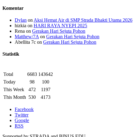
Komentar
Dylan
on
Aksi Hemat Air di SMP Strada Bhakti Utama 2026
hizkia
on
HARI RAYA NYEPI 2025
Rena
on
Gerakan Hari Sejuta Pohon
Matthew/7A
on
Gerakan Hari Sejuta Pohon
Abellita 7c
on
Gerakan Hari Sejuta Pohon
Statistik
Total
6683
143642
Today
98
100
This Week
472
1197
This Month
530
4173
Facebook
Twitter
Google
RSS
Supported by STRADA and BINUS EDU