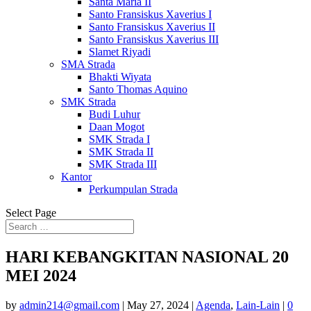
Santa Maria II
Santo Fransiskus Xaverius I
Santo Fransiskus Xaverius II
Santo Fransiskus Xaverius III
Slamet Riyadi
SMA Strada
Bhakti Wiyata
Santo Thomas Aquino
SMK Strada
Budi Luhur
Daan Mogot
SMK Strada I
SMK Strada II
SMK Strada III
Kantor
Perkumpulan Strada
Select Page
HARI KEBANGKITAN NASIONAL 20
MEI 2024
by
admin214@gmail.com
|
May 27, 2024
|
Agenda
,
Lain-Lain
|
0