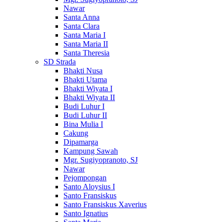
Nawar
Santa Anna
Santa Clara
Santa Maria I
Santa Maria II
Santa Theresia
SD Strada
Bhakti Nusa
Bhakti Utama
Bhakti Wiyata I
Bhakti Wiyata II
Budi Luhur I
Budi Luhur II
Bina Mulia I
Cakung
Dipamarga
Kampung Sawah
Mgr. Sugiyopranoto, SJ
Nawar
Pejompongan
Santo Aloysius I
Santo Fransiskus
Santo Fransiskus Xaverius
Santo Ignatius