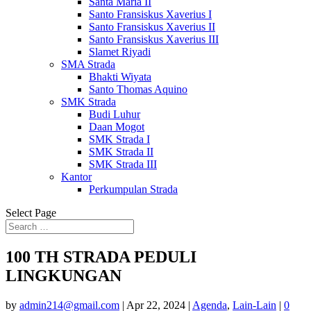
Santa Maria II
Santo Fransiskus Xaverius I
Santo Fransiskus Xaverius II
Santo Fransiskus Xaverius III
Slamet Riyadi
SMA Strada
Bhakti Wiyata
Santo Thomas Aquino
SMK Strada
Budi Luhur
Daan Mogot
SMK Strada I
SMK Strada II
SMK Strada III
Kantor
Perkumpulan Strada
Select Page
100 TH STRADA PEDULI
LINGKUNGAN
by
admin214@gmail.com
|
Apr 22, 2024
|
Agenda
,
Lain-Lain
|
0