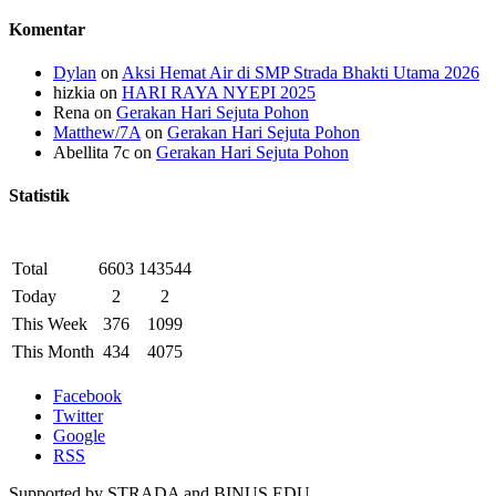
Komentar
Dylan
on
Aksi Hemat Air di SMP Strada Bhakti Utama 2026
hizkia
on
HARI RAYA NYEPI 2025
Rena
on
Gerakan Hari Sejuta Pohon
Matthew/7A
on
Gerakan Hari Sejuta Pohon
Abellita 7c
on
Gerakan Hari Sejuta Pohon
Statistik
Total
6603
143544
Today
2
2
This Week
376
1099
This Month
434
4075
Facebook
Twitter
Google
RSS
Supported by STRADA and BINUS EDU