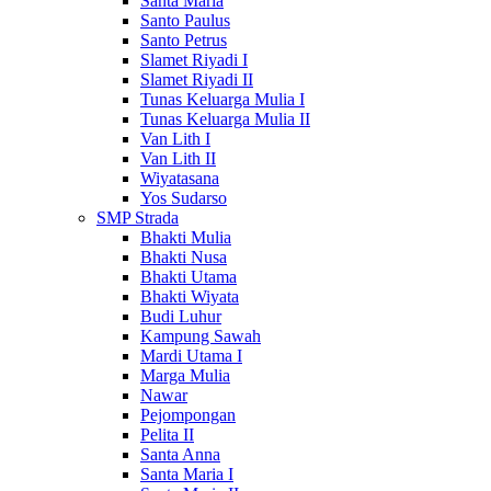
Santa Maria
Santo Paulus
Santo Petrus
Slamet Riyadi I
Slamet Riyadi II
Tunas Keluarga Mulia I
Tunas Keluarga Mulia II
Van Lith I
Van Lith II
Wiyatasana
Yos Sudarso
SMP Strada
Bhakti Mulia
Bhakti Nusa
Bhakti Utama
Bhakti Wiyata
Budi Luhur
Kampung Sawah
Mardi Utama I
Marga Mulia
Nawar
Pejompongan
Pelita II
Santa Anna
Santa Maria I