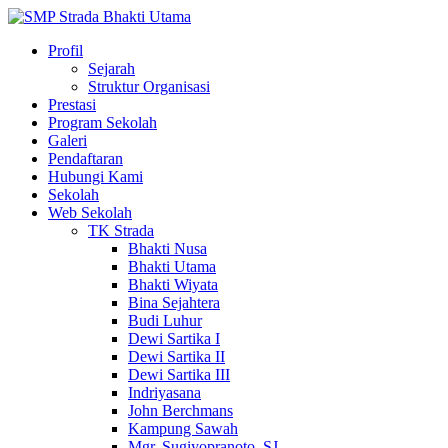
Profil
Sejarah
Struktur Organisasi
Prestasi
Program Sekolah
Galeri
Pendaftaran
Hubungi Kami
Sekolah
Web Sekolah
TK Strada
Bhakti Nusa
Bhakti Utama
Bhakti Wiyata
Bina Sejahtera
Budi Luhur
Dewi Sartika I
Dewi Sartika II
Dewi Sartika III
Indriyasana
John Berchmans
Kampung Sawah
Mgr. Sugiyopranoto, SJ