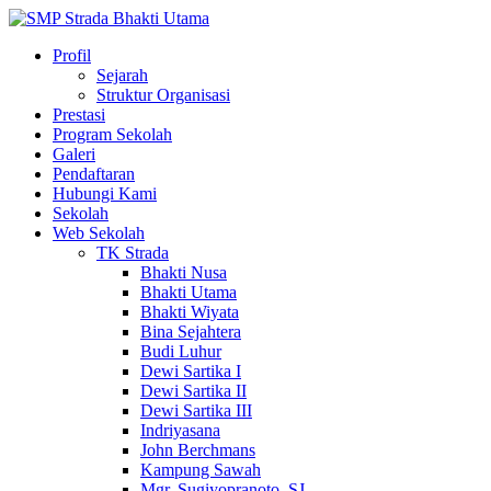
Profil
Sejarah
Struktur Organisasi
Prestasi
Program Sekolah
Galeri
Pendaftaran
Hubungi Kami
Sekolah
Web Sekolah
TK Strada
Bhakti Nusa
Bhakti Utama
Bhakti Wiyata
Bina Sejahtera
Budi Luhur
Dewi Sartika I
Dewi Sartika II
Dewi Sartika III
Indriyasana
John Berchmans
Kampung Sawah
Mgr. Sugiyopranoto, SJ