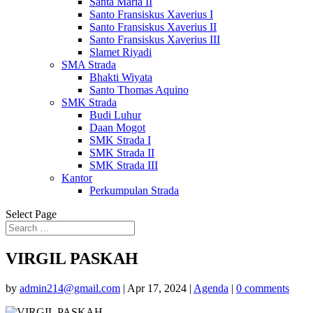
Santa Maria II
Santo Fransiskus Xaverius I
Santo Fransiskus Xaverius II
Santo Fransiskus Xaverius III
Slamet Riyadi
SMA Strada
Bhakti Wiyata
Santo Thomas Aquino
SMK Strada
Budi Luhur
Daan Mogot
SMK Strada I
SMK Strada II
SMK Strada III
Kantor
Perkumpulan Strada
Select Page
VIRGIL PASKAH
by
admin214@gmail.com
|
Apr 17, 2024
|
Agenda
|
0 comments