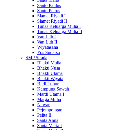
Santa Maria
Santo Paulus
Santo Petrus
Slamet Riyadi I
Slamet Riyadi II
Tunas Keluarga Mulia I
Tunas Keluarga Mulia II
Van Lith I
Van Lith II
Wiyatasana
Yos Sudarso
SMP Strada
Bhakti Mulia
Bhakti Nusa
Bhakti Utama
Bhakti Wiyata
Budi Luhur
Kampung Sawah
Mardi Utama I
Marga Mulia
Nawar
Pejompongan
Pelita II
Santa Anna
Santa Maria I