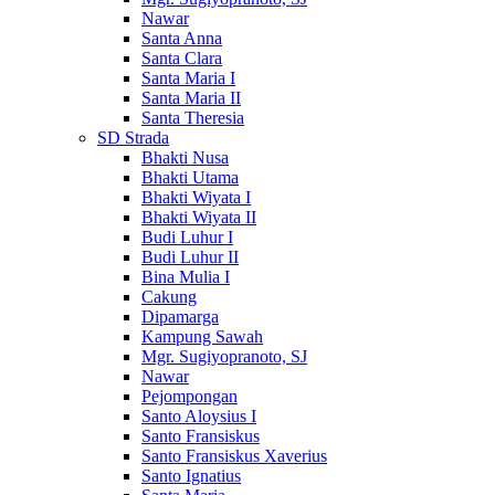
Nawar
Santa Anna
Santa Clara
Santa Maria I
Santa Maria II
Santa Theresia
SD Strada
Bhakti Nusa
Bhakti Utama
Bhakti Wiyata I
Bhakti Wiyata II
Budi Luhur I
Budi Luhur II
Bina Mulia I
Cakung
Dipamarga
Kampung Sawah
Mgr. Sugiyopranoto, SJ
Nawar
Pejompongan
Santo Aloysius I
Santo Fransiskus
Santo Fransiskus Xaverius
Santo Ignatius