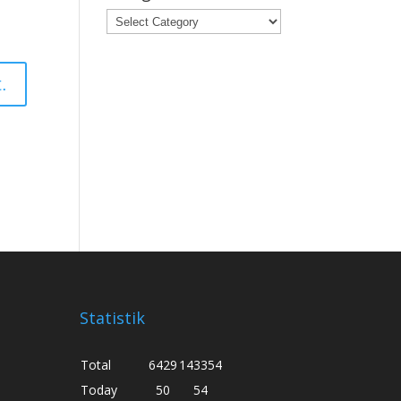
Categories
Statistik
Total
6429
143354
Today
50
54