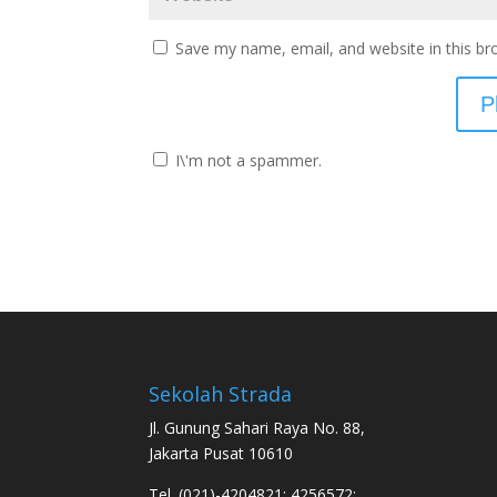
Save my name, email, and website in this br
I\'m not a spammer.
Sekolah Strada
Jl. Gunung Sahari Raya No. 88,
Jakarta Pusat 10610
Tel. (021)-4204821; 4256572;