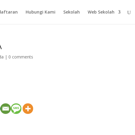
daftaran
Hubungi Kami
Sekolah
Web Sekolah
A
da
|
0 comments