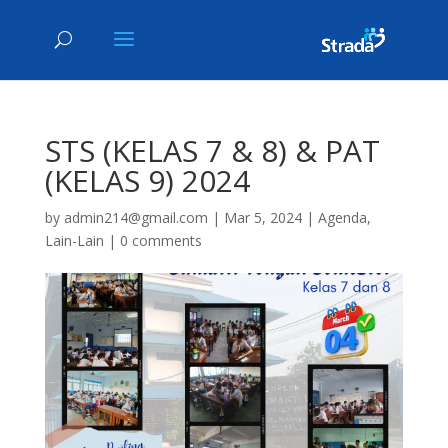
STS (KELAS 7 & 8) & PAT
(KELAS 9) 2024
by
admin214@gmail.com
|
Mar 5, 2024
|
Agenda
,
Lain-Lain
|
0 comments