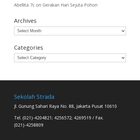
Abellita 7c
on
Gerakan Hari Sejuta Pohon
Archives
Archives
Categories
Categories
Sekolah Strada
Jl. Gunung Sahari Raya No. 88, Jakarta Pusat 10610
Tel. (021)-4204821; 4256572; 4269519 / Fax.
(021)-4258809