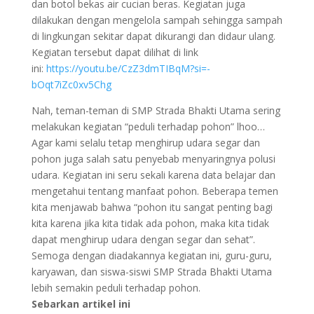
dan botol bekas air cucian beras. Kegiatan juga
dilakukan dengan mengelola sampah sehingga sampah
di lingkungan sekitar dapat dikurangi dan didaur ulang.
Kegiatan tersebut dapat dilihat di link
ini:
https://youtu.be/CzZ3dmTIBqM?si=-
bOqt7iZc0xv5Chg
Nah, teman-teman di SMP Strada Bhakti Utama sering
melakukan kegiatan “peduli terhadap pohon” lhoo…
Agar kami selalu tetap menghirup udara segar dan
pohon juga salah satu penyebab menyaringnya polusi
udara. Kegiatan ini seru sekali karena data belajar dan
mengetahui tentang manfaat pohon. Beberapa temen
kita menjawab bahwa “pohon itu sangat penting bagi
kita karena jika kita tidak ada pohon, maka kita tidak
dapat menghirup udara dengan segar dan sehat”.
Semoga dengan diadakannya kegiatan ini, guru-guru,
karyawan, dan siswa-siswi SMP Strada Bhakti Utama
lebih semakin peduli terhadap pohon.
Sebarkan artikel ini