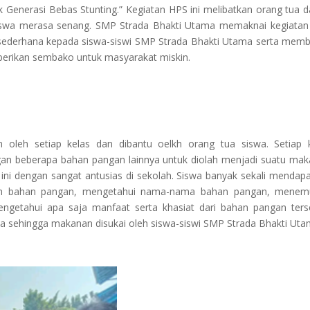
k Generasi Bebas Stunting.” Kegiatan HPS ini melibatkan orang tua 
iswa merasa senang. SMP Strada Bhakti Utama memaknai kegiata
sederhana kepada siswa-siswi SMP Strada Bhakti Utama serta mem
rikan sembako untuk masyarakat miskin.
tiap kelas dan dibantu oelkh orang tua siswa. Setiap k
an beberapa bahan pangan lainnya untuk diolah menjadi suatu ma
ni dengan sangat antusias di sekolah. Siswa banyak sekali mendap
olah bahan pangan, mengetahui nama-nama bahan pangan, menem
getahui apa saja manfaat serta khasiat dari bahan pangan ters
pa sehingga makanan disukai oleh siswa-siswi SMP Strada Bhakti Uta