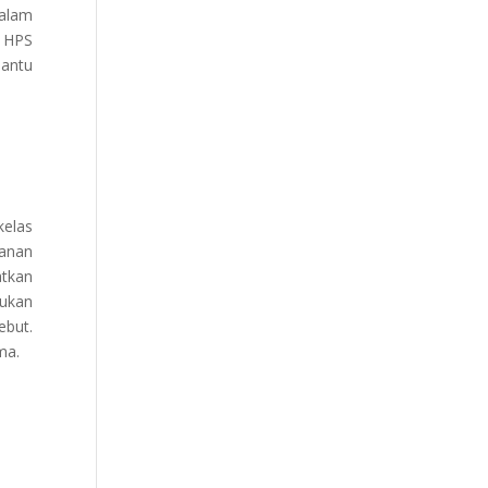
dalam
n HPS
bantu
elas
kanan
atkan
ukan
ebut.
ma.