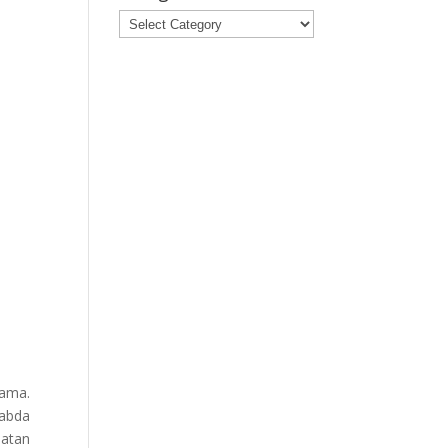
Categories
ama.
sabda
iatan