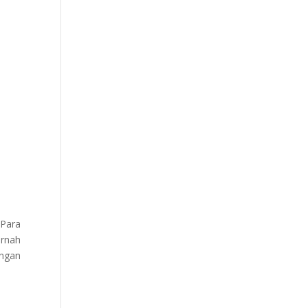
 Para
rnah
angan