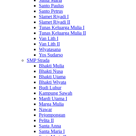
Santa Maria
Santo Paulus
Santo Petrus
Slamet Riyadi I
Slamet Riyadi II
Tunas Keluarga Mulia I
Tunas Keluarga Mulia II
Van Lith I
Van Lith II
Wiyatasana
Yos Sudarso
SMP Strada
Bhakti Mulia
Bhakti Nusa
Bhakti Utama
Bhakti Wiyata
Budi Luhur
Kampung Sawah
Mardi Utama I
Marga Mulia
Nawar
Pejompongan
Pelita II
Santa Anna
Santa Maria I