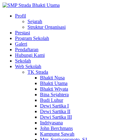
Profil
Sejarah
Struktur Organisasi
Prestasi
Program Sekolah
Galeri
Pendaftaran
Hubungi Kami
Sekolah
Web Sekolah
TK Strada
Bhakti Nusa
Bhakti Utama
Bhakti Wiyata
Bina Sejahtera
Budi Luhur
Dewi Sartika I
Dewi Sartika II
Dewi Sartika III
Indriyasana
John Berchmans
Kampung Sawah
Mgr. Sugiyopranoto, SJ