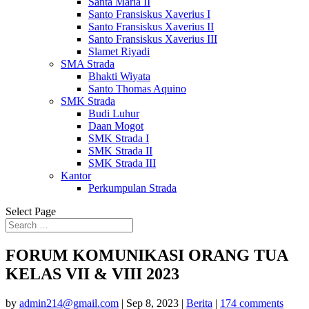
Santa Maria II
Santo Fransiskus Xaverius I
Santo Fransiskus Xaverius II
Santo Fransiskus Xaverius III
Slamet Riyadi
SMA Strada
Bhakti Wiyata
Santo Thomas Aquino
SMK Strada
Budi Luhur
Daan Mogot
SMK Strada I
SMK Strada II
SMK Strada III
Kantor
Perkumpulan Strada
Select Page
FORUM KOMUNIKASI ORANG TUA
KELAS VII & VIII 2023
by
admin214@gmail.com
|
Sep 8, 2023
|
Berita
|
174 comments