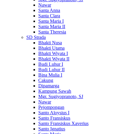
Nawar
Santa Anna
Santa Clara
Santa Maria I
Santa Maria II
Santa Theresia
SD Strada
Bhakti Nusa
Bhakti Utama
Bhakti Wiyata I
Bhakti Wiyata II
Budi Luhur I
Budi Luhur II
Bina Mulia I
Cakung
Dipamarga
Kampung Sawah
Mgr. Sugiyopranoto, SJ
Nawar
Pejompongan
Santo Aloysius I
Santo Fransiskus
Santo Fransiskus Xaverius
Santo Ignatius