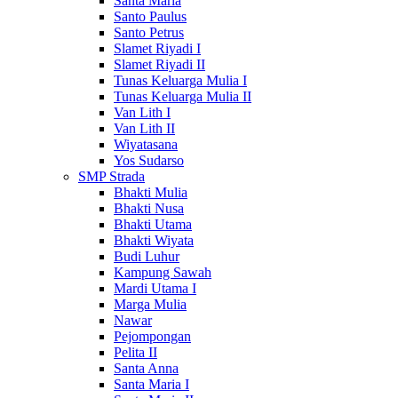
Santa Maria
Santo Paulus
Santo Petrus
Slamet Riyadi I
Slamet Riyadi II
Tunas Keluarga Mulia I
Tunas Keluarga Mulia II
Van Lith I
Van Lith II
Wiyatasana
Yos Sudarso
SMP Strada
Bhakti Mulia
Bhakti Nusa
Bhakti Utama
Bhakti Wiyata
Budi Luhur
Kampung Sawah
Mardi Utama I
Marga Mulia
Nawar
Pejompongan
Pelita II
Santa Anna
Santa Maria I