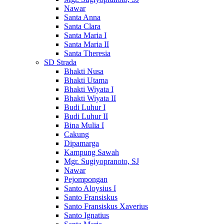
Nawar
Santa Anna
Santa Clara
Santa Maria I
Santa Maria II
Santa Theresia
SD Strada
Bhakti Nusa
Bhakti Utama
Bhakti Wiyata I
Bhakti Wiyata II
Budi Luhur I
Budi Luhur II
Bina Mulia I
Cakung
Dipamarga
Kampung Sawah
Mgr. Sugiyopranoto, SJ
Nawar
Pejompongan
Santo Aloysius I
Santo Fransiskus
Santo Fransiskus Xaverius
Santo Ignatius