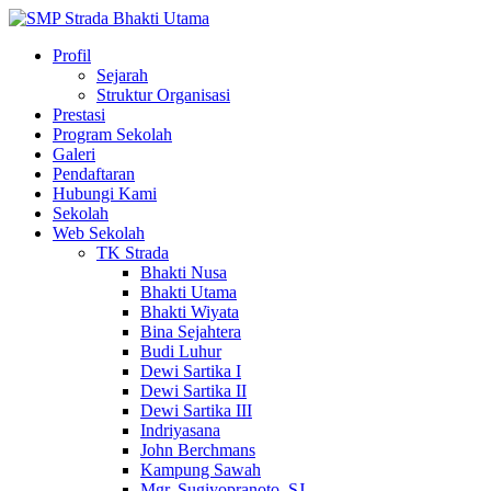
Profil
Sejarah
Struktur Organisasi
Prestasi
Program Sekolah
Galeri
Pendaftaran
Hubungi Kami
Sekolah
Web Sekolah
TK Strada
Bhakti Nusa
Bhakti Utama
Bhakti Wiyata
Bina Sejahtera
Budi Luhur
Dewi Sartika I
Dewi Sartika II
Dewi Sartika III
Indriyasana
John Berchmans
Kampung Sawah
Mgr. Sugiyopranoto, SJ