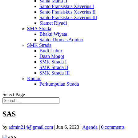
Santa Maria II
Santo Fransiskus Xaverius I
Santo Fransiskus Xaverius II
Santo Fransiskus Xaverius III
Slamet Riyadi
SMA Strada
Bhakti Wiyata
Santo Thomas Aquino
SMK Strada
Budi Luhur
Daan Mogot
SMK Strada I
SMK Strada II
SMK Strada III
Kantor
Perkumpulan Strada
Select Page
SAS
by
admin214@gmail.com
|
Jun 6, 2023
|
Agenda
|
0 comments