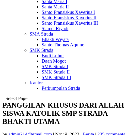
Santa Maria I
Santa Maria II
Santo Fransiskus Xaverius I
Santo Fransiskus Xaverius II
Santo Fransiskus Xaverius III
Slamet Riyadi
SMA Strada
Bhakti Wiyata
Santo Thomas Aquino
SMK Strada
Budi Luhur
Daan Mogot
SMK Strada I
SMK Strada II
SMK Strada III
Kantor
Perkumpulan Strada
Select Page
PANGGILAN KHUSUS DARI ALLAH
SISWA KATOLIK SMP STRADA
BHAKTI UTAMA
by
admin214@gmail.com
|
Nov 9, 2022
|
Berita
|
235 comments