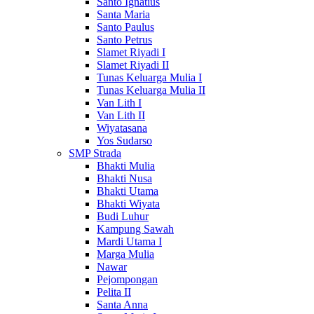
Santo Ignatius
Santa Maria
Santo Paulus
Santo Petrus
Slamet Riyadi I
Slamet Riyadi II
Tunas Keluarga Mulia I
Tunas Keluarga Mulia II
Van Lith I
Van Lith II
Wiyatasana
Yos Sudarso
SMP Strada
Bhakti Mulia
Bhakti Nusa
Bhakti Utama
Bhakti Wiyata
Budi Luhur
Kampung Sawah
Mardi Utama I
Marga Mulia
Nawar
Pejompongan
Pelita II
Santa Anna