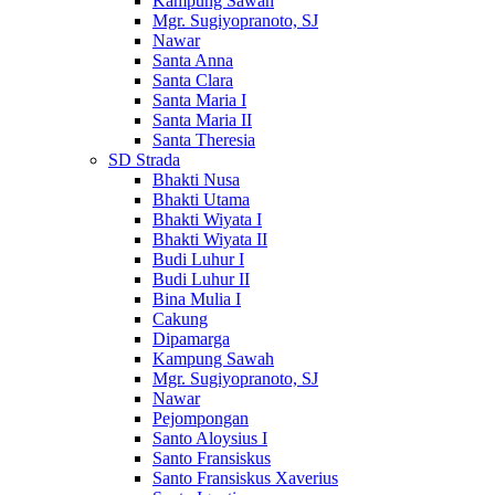
Kampung Sawah
Mgr. Sugiyopranoto, SJ
Nawar
Santa Anna
Santa Clara
Santa Maria I
Santa Maria II
Santa Theresia
SD Strada
Bhakti Nusa
Bhakti Utama
Bhakti Wiyata I
Bhakti Wiyata II
Budi Luhur I
Budi Luhur II
Bina Mulia I
Cakung
Dipamarga
Kampung Sawah
Mgr. Sugiyopranoto, SJ
Nawar
Pejompongan
Santo Aloysius I
Santo Fransiskus
Santo Fransiskus Xaverius