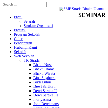
SEMINAR
Profil
Sejarah
Struktur Organisasi
Prestasi
Program Sekolah
Galeri
Pendaftaran
Hubungi Kami
Sekolah
Web Sekolah
TK Strada
Bhakti Nusa
Bhakti Utama
Bhakti Wiyata
Bina Sejahtera
Budi Luhur
Dewi Sartika I
Dewi Sartika II
Dewi Sartika III
Indriyasana
John Berchmans