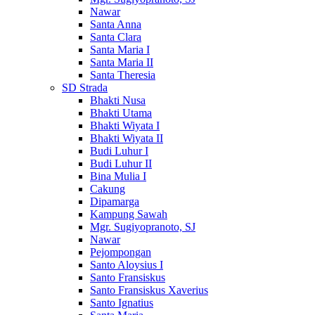
Nawar
Santa Anna
Santa Clara
Santa Maria I
Santa Maria II
Santa Theresia
SD Strada
Bhakti Nusa
Bhakti Utama
Bhakti Wiyata I
Bhakti Wiyata II
Budi Luhur I
Budi Luhur II
Bina Mulia I
Cakung
Dipamarga
Kampung Sawah
Mgr. Sugiyopranoto, SJ
Nawar
Pejompongan
Santo Aloysius I
Santo Fransiskus
Santo Fransiskus Xaverius
Santo Ignatius