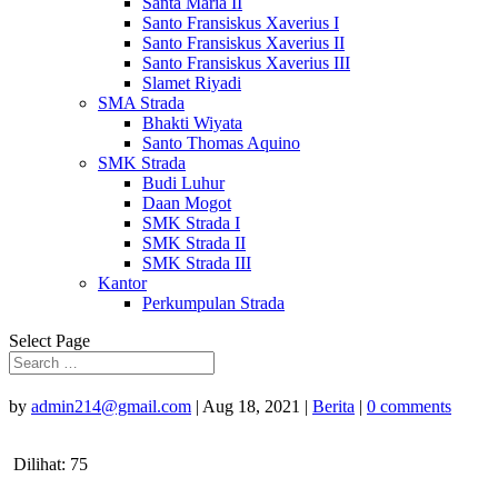
Santa Maria II
Santo Fransiskus Xaverius I
Santo Fransiskus Xaverius II
Santo Fransiskus Xaverius III
Slamet Riyadi
SMA Strada
Bhakti Wiyata
Santo Thomas Aquino
SMK Strada
Budi Luhur
Daan Mogot
SMK Strada I
SMK Strada II
SMK Strada III
Kantor
Perkumpulan Strada
Select Page
by
admin214@gmail.com
|
Aug 18, 2021
|
Berita
|
0 comments
Dilihat:
75