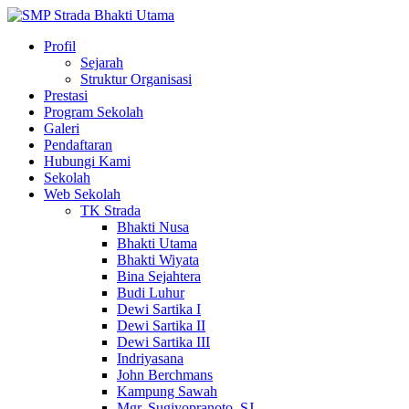
Profil
Sejarah
Struktur Organisasi
Prestasi
Program Sekolah
Galeri
Pendaftaran
Hubungi Kami
Sekolah
Web Sekolah
TK Strada
Bhakti Nusa
Bhakti Utama
Bhakti Wiyata
Bina Sejahtera
Budi Luhur
Dewi Sartika I
Dewi Sartika II
Dewi Sartika III
Indriyasana
John Berchmans
Kampung Sawah
Mgr. Sugiyopranoto, SJ