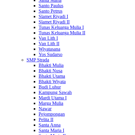
Santa Maria
Santo Paulus
Santo Petrus
Slamet Riyadi I
Slamet Riyadi II
Tunas Keluarga Mulia I
Tunas Keluarga Mulia II
Van Lith I
Van Lith II
Wiyatasana
Yos Sudarso
SMP Strada
Bhakti Mulia
Bhakti Nusa
Bhakti Utama
Bhakti Wiyata
Budi Luhur
Kampung Sawah
Mardi Utama I
Marga Mulia
Nawar
Pejompongan
Pelita II
Santa Anna
Santa Maria I