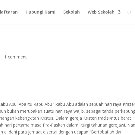
daftaran
Hubungi Kami
Sekolah
Web Sekolah
|
1 comment
abu Abu. Apa itu Rabu Abu? Rabu Abu adalah sebuah hari raya Kriste
pun bukan merupakan suatu hari raya wajib, sebagai tanda perkabun
ngan kebangkitan Kristus. Dalam gereja Kristen tradisi/ritus barat
ah hari pertama masa Pra-Paskah dalam liturgi tahunan gerejawi. N
n di dahi para jemaat disertai dengan ucapan “Bertobatlah dan