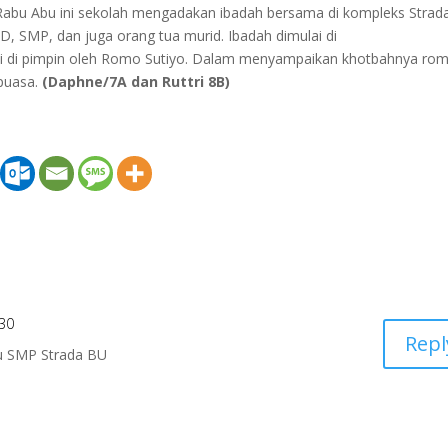
i Rabu Abu ini sekolah mengadakan ibadah bersama di kompleks Strad
SD, SMP, dan juga orang tua murid. Ibadah dimulai di
 ini di pimpin oleh Romo Sutiyo. Dalam menyampaikan khotbahnya ro
puasa.
(Daphne/7A dan Ruttri 8B)
:30
Repl
alu SMP Strada BU