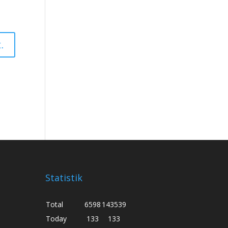
Statistik
Total
6598
143539
Today
133
133