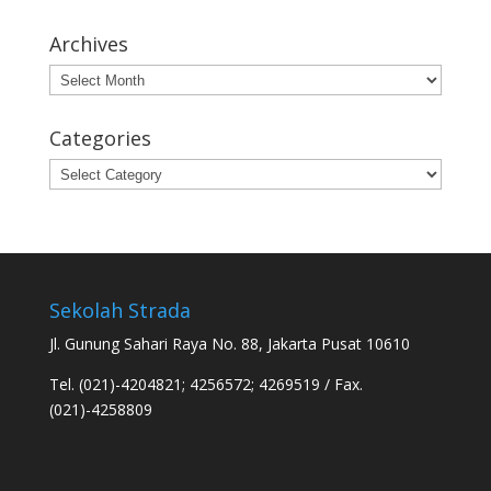
Archives
Archives
Categories
Categories
Sekolah Strada
Jl. Gunung Sahari Raya No. 88, Jakarta Pusat 10610
Tel. (021)-4204821; 4256572; 4269519 / Fax.
(021)-4258809