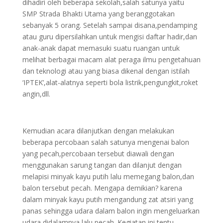
dihadiri oleh beberapa sekolah,salah satunya yaitu
SMP Strada Bhakti Utama yang beranggotakan
sebanyak 5 orang. Setelah sampai disana,pendamping
atau guru dipersilahkan untuk mengisi daftar hadir,dan
anak-anak dapat memasuki suatu ruangan untuk
melihat berbagai macam alat peraga ilmu pengetahuan
dan teknologi atau yang biasa dikenal dengan istilah
‘IPTEK’,alat-alatnya seperti bola listrik,pengungkit,roket
angin,dll.
Kemudian acara dilanjutkan dengan melakukan
beberapa percobaan salah satunya mengenai balon
yang pecah,percobaan tersebut diawali dengan
menggunakan sarung tangan dan dilanjut dengan
melapisi minyak kayu putih lalu memegang balon,dan
balon tersebut pecah. Mengapa demikian? karena
dalam minyak kayu putih mengandung zat atsiri yang
panas sehingga udara dalam balon ingin mengeluarkan
udara didalamnya lalu pecah. Kegiatan ini tentu