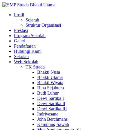
Profil
Sejarah
Struktur Organisasi
Prestasi
Program Sekolah
Galeri
Pendaftaran
Hubungi Kami
Sekolah
Web Sekolah
TK Strada
Bhakti Nusa
Bhakti Utama
Bhakti Wiyata
Bina Sejahtera
Budi Luhur
Dewi Sartika I
Dewi Sartika II
Dewi Sartika III
Indriyasana
John Berchmans
Kampung Sawah
Mgr. Sugiyopranoto, SJ