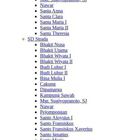
Nawar
Santa Anna
Santa Clara
Santa Maria I
Santa Maria II
Santa Theresia
SD Strada
Bhakti Nusa
Bhakti Utama
Bhakti Wiyata I
Bhakti Wiyata II
Budi Luhur I
Budi Luhur II
Bina Mulia I
Cakung
Dipamarga
Kampung Sawah
Mgr. Sugiyopranoto, SJ
Nawar
Pejompongan
Santo Aloysius I
Santo Fransiskus
Santo Fransiskus Xaverius
Santo Ignatius