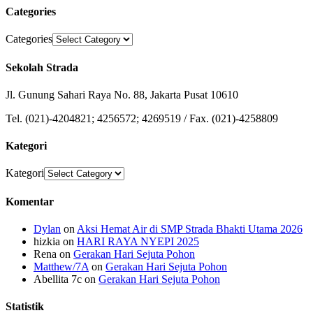
Categories
Categories
Sekolah Strada
Jl. Gunung Sahari Raya No. 88, Jakarta Pusat 10610
Tel. (021)-4204821; 4256572; 4269519 / Fax. (021)-4258809
Kategori
Kategori
Komentar
Dylan
on
Aksi Hemat Air di SMP Strada Bhakti Utama 2026
hizkia
on
HARI RAYA NYEPI 2025
Rena
on
Gerakan Hari Sejuta Pohon
Matthew/7A
on
Gerakan Hari Sejuta Pohon
Abellita 7c
on
Gerakan Hari Sejuta Pohon
Statistik