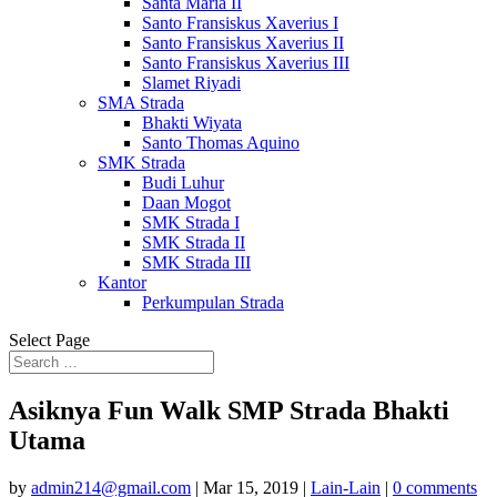
Santa Maria II
Santo Fransiskus Xaverius I
Santo Fransiskus Xaverius II
Santo Fransiskus Xaverius III
Slamet Riyadi
SMA Strada
Bhakti Wiyata
Santo Thomas Aquino
SMK Strada
Budi Luhur
Daan Mogot
SMK Strada I
SMK Strada II
SMK Strada III
Kantor
Perkumpulan Strada
Select Page
Asiknya Fun Walk SMP Strada Bhakti
Utama
by
admin214@gmail.com
|
Mar 15, 2019
|
Lain-Lain
|
0 comments