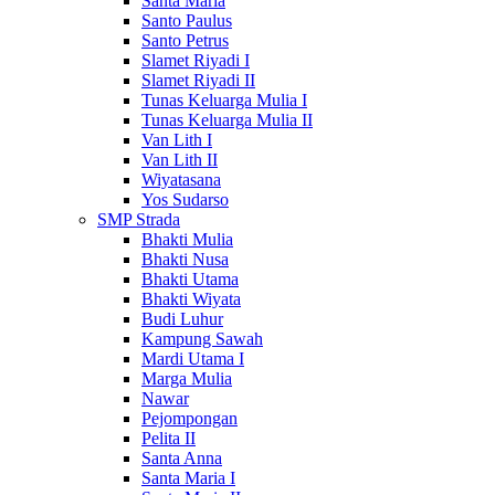
Santa Maria
Santo Paulus
Santo Petrus
Slamet Riyadi I
Slamet Riyadi II
Tunas Keluarga Mulia I
Tunas Keluarga Mulia II
Van Lith I
Van Lith II
Wiyatasana
Yos Sudarso
SMP Strada
Bhakti Mulia
Bhakti Nusa
Bhakti Utama
Bhakti Wiyata
Budi Luhur
Kampung Sawah
Mardi Utama I
Marga Mulia
Nawar
Pejompongan
Pelita II
Santa Anna
Santa Maria I