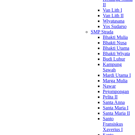
II
Van Lith I
Van Lith II
Wiyatasana
Yos Sudarso
SMP Strada
Bhakti Mulia
Bhakti Nusa
Bhakti Utama
Bhakti Wiyata
Budi Luhur
Kampung
Sawah
Mardi Utama I
Marga Mulia
Nawar
Pejompongan
Pelita II
Santa Anna
Santa Maria I
Santa Maria II
Santo
Fransiskus
Xaverius I
Santo