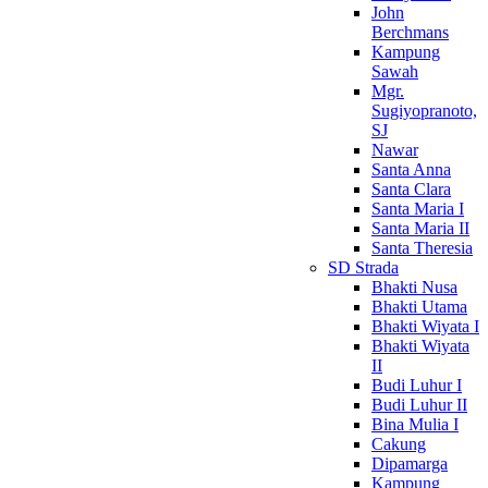
John
Berchmans
Kampung
Sawah
Mgr.
Sugiyopranoto,
SJ
Nawar
Santa Anna
Santa Clara
Santa Maria I
Santa Maria II
Santa Theresia
SD Strada
Bhakti Nusa
Bhakti Utama
Bhakti Wiyata I
Bhakti Wiyata
II
Budi Luhur I
Budi Luhur II
Bina Mulia I
Cakung
Dipamarga
Kampung