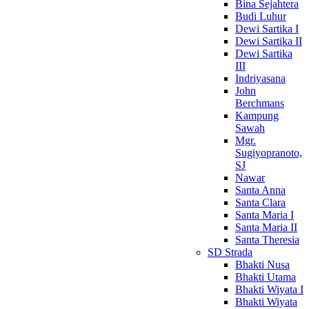
Bina Sejahtera
Budi Luhur
Dewi Sartika I
Dewi Sartika II
Dewi Sartika
III
Indriyasana
John
Berchmans
Kampung
Sawah
Mgr.
Sugiyopranoto,
SJ
Nawar
Santa Anna
Santa Clara
Santa Maria I
Santa Maria II
Santa Theresia
SD Strada
Bhakti Nusa
Bhakti Utama
Bhakti Wiyata I
Bhakti Wiyata