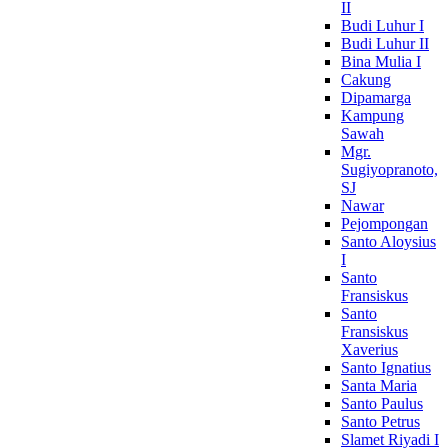
II
Budi Luhur I
Budi Luhur II
Bina Mulia I
Cakung
Dipamarga
Kampung
Sawah
Mgr.
Sugiyopranoto,
SJ
Nawar
Pejompongan
Santo Aloysius
I
Santo
Fransiskus
Santo
Fransiskus
Xaverius
Santo Ignatius
Santa Maria
Santo Paulus
Santo Petrus
Slamet Riyadi I