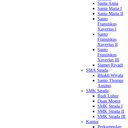
Santa Anna
Santa Maria I
Santa Maria II
Santo
Fransiskus
Xaverius I
Santo
Fransiskus
Xaverius II
Santo
Fransiskus
Xaverius III
Slamet Riyadi
SMA Strada
Bhakti Wiyata
Santo Thomas
Aquino
SMK Strada
Budi Luhur
Daan Mogot
SMK Strada I
SMK Strada II
SMK Strada III
Kantor
Perkumpulan