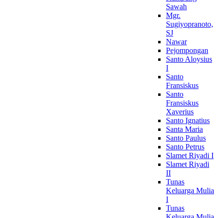
Sawah
Mgr.
Sugiyopranoto,
SJ
Nawar
Pejompongan
Santo Aloysius
I
Santo
Fransiskus
Santo
Fransiskus
Xaverius
Santo Ignatius
Santa Maria
Santo Paulus
Santo Petrus
Slamet Riyadi I
Slamet Riyadi
II
Tunas
Keluarga Mulia
I
Tunas
Keluarga Mulia