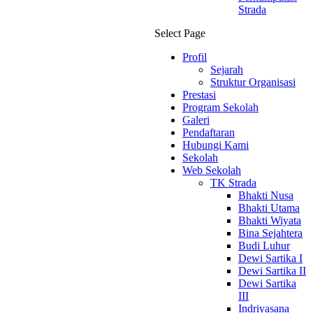
Strada
Select Page
Profil
Sejarah
Struktur Organisasi
Prestasi
Program Sekolah
Galeri
Pendaftaran
Hubungi Kami
Sekolah
Web Sekolah
TK Strada
Bhakti Nusa
Bhakti Utama
Bhakti Wiyata
Bina Sejahtera
Budi Luhur
Dewi Sartika I
Dewi Sartika II
Dewi Sartika
III
Indriyasana