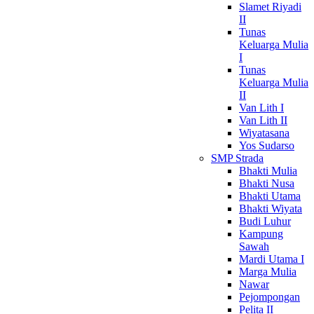
Slamet Riyadi
II
Tunas
Keluarga Mulia
I
Tunas
Keluarga Mulia
II
Van Lith I
Van Lith II
Wiyatasana
Yos Sudarso
SMP Strada
Bhakti Mulia
Bhakti Nusa
Bhakti Utama
Bhakti Wiyata
Budi Luhur
Kampung
Sawah
Mardi Utama I
Marga Mulia
Nawar
Pejompongan
Pelita II