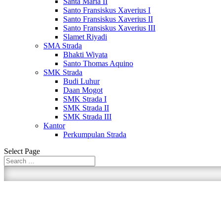
Santa Maria II
Santo Fransiskus Xaverius I
Santo Fransiskus Xaverius II
Santo Fransiskus Xaverius III
Slamet Riyadi
SMA Strada
Bhakti Wiyata
Santo Thomas Aquino
SMK Strada
Budi Luhur
Daan Mogot
SMK Strada I
SMK Strada II
SMK Strada III
Kantor
Perkumpulan Strada
Select Page