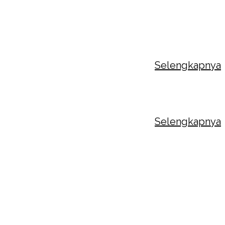
akan Hari Sejuta Pohon
iasaan hidup manusia tak akan pernah terlepas
 adanya bantuan lingkungan sekitar....
Selengkapnya
LAMAT HARI POHON SEDUNIA 2025
Selengkapnya
RINGATAN HARI POHON SEDUNIA
25
erlangsungan hidup manusia dilengkapi dan
ermudah dengan dukungan dari