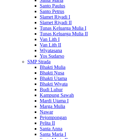
Santa Maria
Santo Paulus
Santo Petrus
Slamet Riyadi I
Slamet Riyadi II
Tunas Keluarga Mulia I
Tunas Keluarga Mulia II
Van Lith I
Van Lith II
Wiyatasana
Yos Sudarso
SMP Strada
Bhakti Mulia
Bhakti Nusa
Bhakti Utama
Bhakti Wiyata
Budi Luhur
Kampung Sawah
Mardi Utama I
Marga Mulia
Nawar
Pejompongan
Pelita II
Santa Anna
Santa Maria I