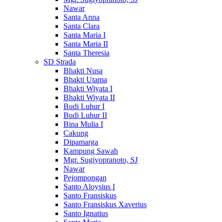
Nawar
Santa Anna
Santa Clara
Santa Maria I
Santa Maria II
Santa Theresia
SD Strada
Bhakti Nusa
Bhakti Utama
Bhakti Wiyata I
Bhakti Wiyata II
Budi Luhur I
Budi Luhur II
Bina Mulia I
Cakung
Dipamarga
Kampung Sawah
Mgr. Sugiyopranoto, SJ
Nawar
Pejompongan
Santo Aloysius I
Santo Fransiskus
Santo Fransiskus Xaverius
Santo Ignatius