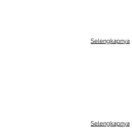
ama 2026
am rangka memperingati Hari Air Sedunia, SMP
ada Bhakti Utama menyelenggarakan
ngkaian...
Selengkapnya
RITA KEGIATAN HARI PEDULI SAMPAH
SIONAL SMP STRADA BHAKTI UTAMA
26
am rangka memperingati Hari Peduli Sampah
onal yang diperingati setiap tanggal 21
uari,...
Selengkapnya